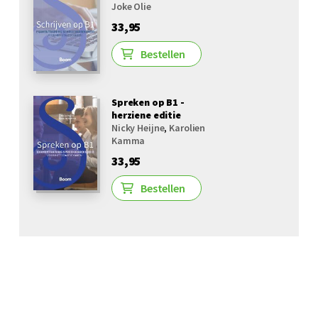
Joke Olie
33,95
Bestellen
Spreken op B1 -
herziene editie
Nicky Heijne
,
Karolien
Kamma
33,95
Bestellen