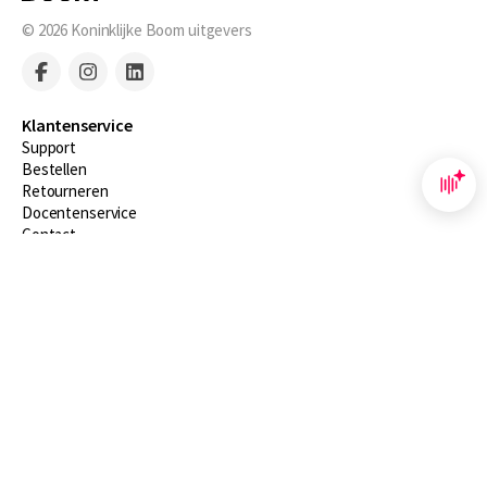
© 2026
Koninklijke Boom uitgevers
Klantenservice
Support
Bestellen
​Retourneren
Docentenservice
Contact
Over Boom NT2
Over ons
Partners
Advies op maat
Gratis verzending in NL vanaf € 20,-.
Veilig winkelen met Thuiswinkelwaarborg