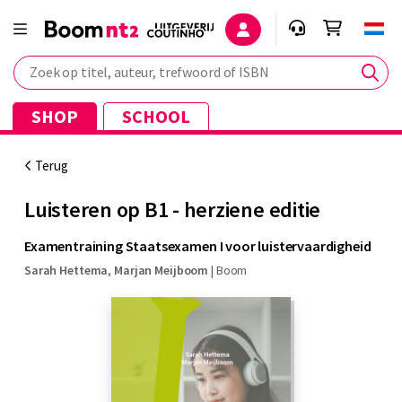
Zoek op titel, auteur, trefwoord of ISBN
SHOP
SCHOOL
Terug
Luisteren op B1 - herziene editie
Examentraining Staatsexamen I voor luistervaardigheid
Sarah Hettema
,
Marjan Meijboom
|
Boom