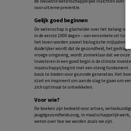
de nieuwste wetenschappelijke inzichten over he
voor ultieme preventie.
Gelijk goed beginnen
De wetenschap is glashelder over het belang van
in de eerste 1000 dagen – van een enkele cel tot 
het leven worden zoveel biologische mijlpalen bere
duidelijker wordt dat de gezondheid, het gedrag 
vroege omgeving, wordt zonneklaar dat we onze 
Investeren in een goed begin is de slimste inves
maatschappij begint met een stevig fundament.
basis te bieden voor gezonde generaties. Het boe
start en inspireert om aan de slag te gaan om een
zich optimaal te ontwikkelen.
Voor wie?
De boeken zijn bedoeld voor artsen, verloskundi
jeugdgezondheidszorg, in maatschappelijk werk, 
weten over hoe we worden zoals we zijn.