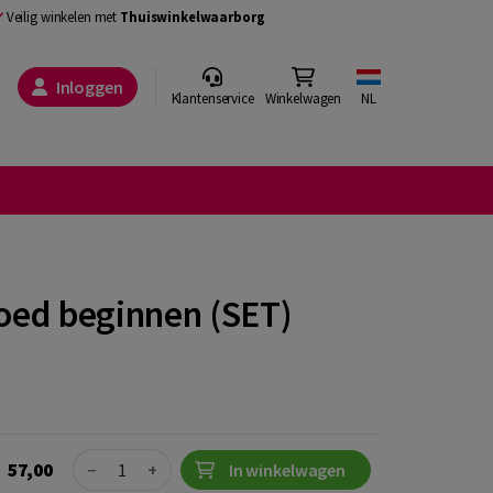
Veilig winkelen met
Thuiswinkelwaarborg
Inloggen
Klantenservice
Winkelwagen
NL
goed beginnen (SET)
Quantity
57,00
−
+
In winkelwagen