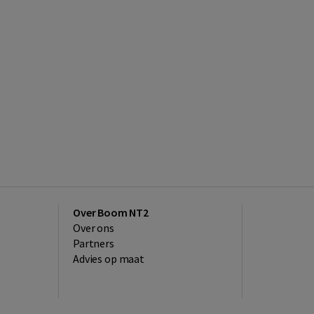
Over Boom NT2
Over ons
Partners
Advies op maat