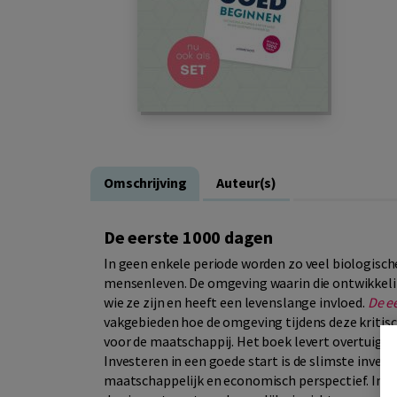
Omschrijving
Auteur(s)
De eerste 1000 dagen
In geen enkele periode worden zo veel biologisch
mensenleven. De omgeving waarin die ontwikkelin
wie ze zijn en heeft een levenslange invloed.
De e
vakgebieden hoe de omgeving tijdens deze kritis
voor de maatschappij. Het boek levert overtuige
Investeren in een goede start is de slimste inves
maatschappelijk en economisch perspectief. In 