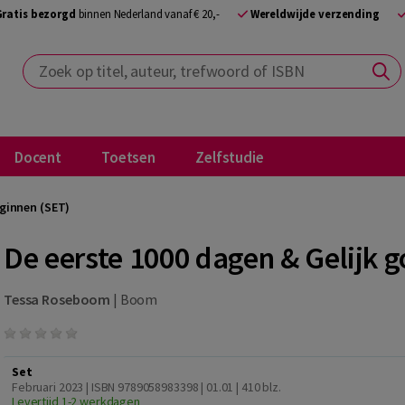
Gratis bezorgd
binnen Nederland vanaf € 20,-
Wereldwijde verzending
Zoek op titel, auteur, trefwoord of ISBN
Docent
Toetsen
Zelfstudie
eginnen (SET)
De eerste 1000 dagen & Gelijk 
Tessa Roseboom
|
Boom
Set
Februari 2023 | ISBN 9789058983398 | 01.01
| 410 blz.
Levertijd 1-2 werkdagen