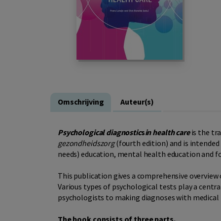
Omschrijving
Auteur(s)
Psychological diagnostic
s
in health care
is the tr
gezondheidszorg
(fourth edition) and is intended 
needs) education, mental health education and fo
This publication gives a comprehensive overview o
Various types of psychological tests play a centra
psychologists to making diagnoses with medical p
The book consists of three parts.