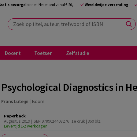
Gratis bezorgd
binnen Nederland vanaf € 20,-
Wereldwijde verzending
Zoek op titel, auteur, trefwoord of ISBN
Docent
Toetsen
Zelfstudie
Psychological Diagnostics in H
Frans Luteijn
|
Boom
Paperback
Augustus 2019 | ISBN 9789024408276 | 1e druk
| 360 blz.
Levertijd 1-2 werkdagen