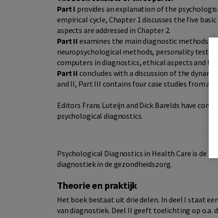
Part I
provides an explanation of the psychologis
empirical cycle, Chapter 1 discusses the five basic
aspects are addressed in Chapter 2.
Part II
examines the main diagnostic methods: inte
neuropsychological methods, personality tests and
computers in diagnostics, ethical aspects and the
Part II
concludes with a discussion of the dynamic p
and II, Part III contains four case studies from a va
Editors Frans Luteijn and Dick Barelds have compi
psychological diagnostics.
Psychological Diagnostics in Health Care is de En
diagnostiek in de gezondheidszorg.
Theorie en praktijk
Het boek bestaat uit drie delen. In deel I staat e
van diagnostiek. Deel II geeft toelichting op o.a.