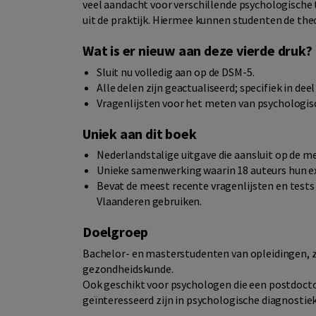
veel aandacht voor verschillende psychologische t
uit de praktijk. Hiermee kunnen studenten de theori
Wat is er nieuw aan deze vierde druk?
Sluit nu volledig aan op de DSM-5.
Alle delen zijn geactualiseerd; specifiek in dee
Vragenlijsten voor het meten van psychologisc
Uniek aan dit boek
Nederlandstalige uitgave die aansluit op de 
Unieke samenwerking waarin 18 auteurs hun e
Bevat de meest recente vragenlijsten en tests
Vlaanderen gebruiken.
Doelgroep
Bachelor- en masterstudenten van opleidingen, z
gezondheidskunde.
Ook geschikt voor psychologen die een postdocto
geïnteresseerd zijn in psychologische diagnostiek