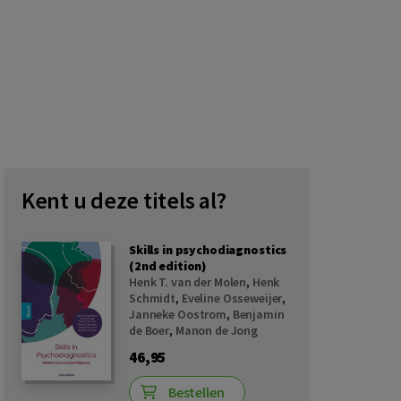
Kent u deze titels al?
Skills in psychodiagnostics
(2nd edition)
Henk T. van der Molen
,
Henk
Schmidt
,
Eveline Osseweijer
,
Janneke Oostrom
,
Benjamin
de Boer
,
Manon de Jong
46,95
Bestellen