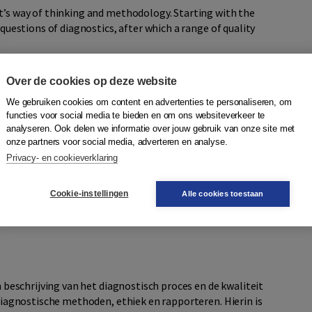
t’s way of thinking and methodology. Starting with the
 questions of diagnostics, after which a range of quality
rview, observation, indirect methods, intelligence tests,
 specific questionnaires. Subjects like the use of
Over de cookies op deze website
 reporting of diagnostics are subsequently addressed.
We gebruiken cookies om content en advertenties te personaliseren, om
rofi le interpretation. To illustrate the theory of Parts I
functies voor social media te bieden en om ons websiteverkeer te
riety of fields in the health care sector.
analyseren. Ook delen we informatie over jouw gebruik van onze site met
onze partners voor social media, adverteren en analyse.
led contributions from 17 different experts on the topic of
Privacy- en cookieverklaring
Cookie-instellingen
Alle cookies toestaan
gelse vertaling van de vierde druk van Psychologische
en beschrijving van het diagnostisch proces en de kwaliteit
 diagnostische methoden, ethiek en rapporteren. Hierin is