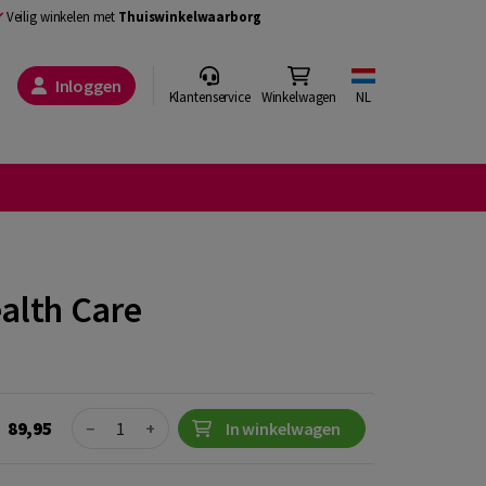
Veilig winkelen met
Thuiswinkelwaarborg
Inloggen
Klantenservice
Winkelwagen
NL
ealth Care
Quantity
89,95
−
+
In winkelwagen