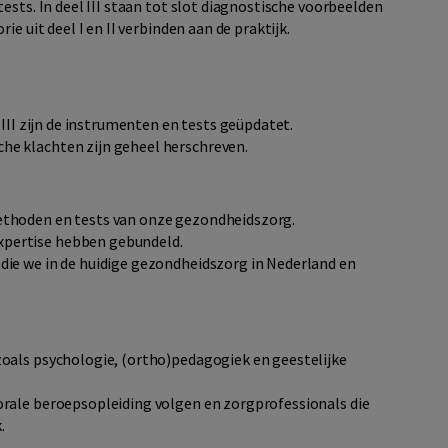
ests. In deel III staan tot slot diagnostische voorbeelden
e uit deel I en II verbinden aan de praktijk.
l III zijn de instrumenten en tests geüpdatet.
he klachten zijn geheel herschreven.
methoden en tests van onze gezondheidszorg.
xpertise hebben gebundeld.
 die we in de huidige gezondheidszorg in Nederland en
oals psychologie, (ortho)pedagogiek en geestelijke
rale beroepsopleiding volgen en zorgprofessionals die
.