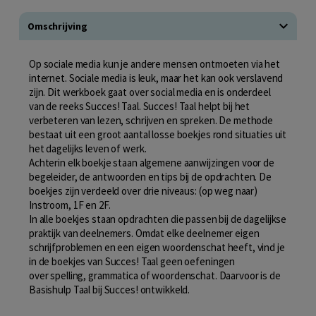
Omschrijving
Op sociale media kun je andere mensen ontmoeten via het
internet. Sociale media is leuk, maar het kan ook verslavend
zijn. Dit werkboek gaat over social media en is onderdeel
van de reeks Succes! Taal. Succes! Taal helpt bij het
verbeteren van lezen, schrijven en spreken. De methode
bestaat uit een groot aantal losse boekjes rond situaties uit
het dagelijks leven of werk.
Achterin elk boekje staan algemene aanwijzingen voor de
begeleider, de antwoorden en tips bij de opdrachten. De
boekjes zijn verdeeld over drie niveaus: (op weg naar)
Instroom, 1F en 2F.
In alle boekjes staan opdrachten die passen bij de dagelijkse
praktijk van deelnemers. Omdat elke deelnemer eigen
schrijfproblemen en een eigen woordenschat heeft, vind je
in de boekjes van Succes! Taal geen oefeningen
over spelling, grammatica of woordenschat. Daarvoor is de
Basishulp Taal bij Succes! ontwikkeld.