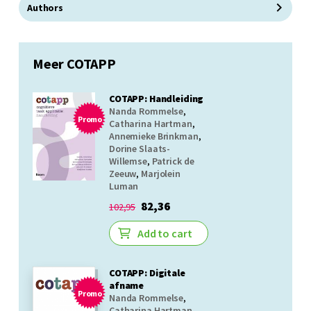
Authors
Meer COTAPP
COTAPP: Handleiding
Nanda Rommelse
,
Promo
Catharina Hartman
,
Annemieke Brinkman
,
Dorine Slaats-
Willemse
,
Patrick de
Zeeuw
,
Marjolein
Luman
82,36
102,95
Add to cart
COTAPP: Digitale
afname
Promo
Nanda Rommelse
,
Catharina Hartman
,