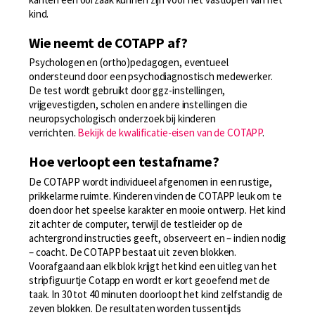
kind.
Wie neemt de COTAPP af?
Psychologen en (ortho)pedagogen, eventueel
ondersteund door een psychodiagnostisch medewerker.
De test wordt gebruikt door ggz-instellingen,
vrijgevestigden, scholen en andere instellingen die
neuropsychologisch onderzoek bij kinderen
verrichten.
Bekijk de kwalificatie-eisen van de COTAPP
.
Hoe verloopt een testafname?
De COTAPP wordt individueel afgenomen in een rustige,
prikkelarme ruimte. Kinderen vinden de COTAPP leuk om te
doen door het speelse karakter en mooie ontwerp. Het kind
zit achter de computer, terwijl de testleider op de
achtergrond instructies geeft, observeert en – indien nodig
– coacht. De COTAPP bestaat uit zeven blokken.
Voorafgaand aan elk blok krijgt het kind een uitleg van het
stripfiguurtje Cotapp en wordt er kort geoefend met de
taak. In 30 tot 40 minuten doorloopt het kind zelfstandig de
zeven blokken. De resultaten worden tussentijds