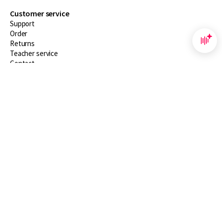
Customer service
Support
Order
Returns
Teacher service
Contact
About Boom NT2
About us
Partners
Customized advice
Free shipping within NL above € 20
Shopping secure with Thuiswinkelwaarborg
Terms and Conditions (for consumers)
Terms and Conditions (for businesses)