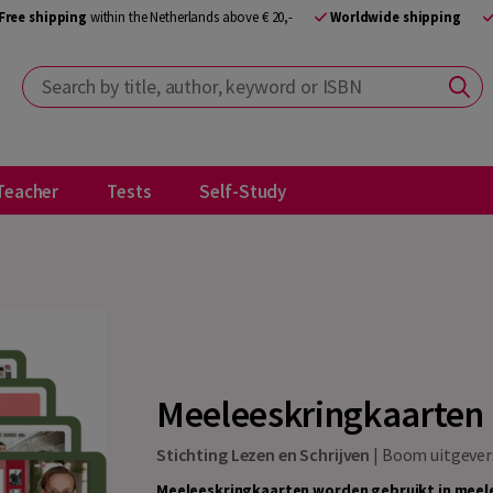
Free shipping
within the Netherlands above € 20,-
Worldwide shipping
Search by title, author, keyword or ISBN
Teacher
Tests
Self-Study
Meeleeskringkaarten
Stichting Lezen en Schrijven
|
Boom uitgeve
Meeleeskringkaarten worden gebruikt in meele