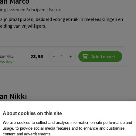
van Marco
ing Lezen en Schrijven
|
Boom
zijn praatplaten, bedoeld voor gebruik in meeleeskringen en
iding van vrijwilligers.
Quantity
23,95
−
+
Add to cart
24461554
ness days
an Nikki
ing Lezen en Schrijven
|
Boom
About cookies on this site
zijn praatplaten, bedoeld voor gebruik in meeleeskringen en
iding van vrijwilligers.
We use cookies to collect and analyse information on site performance and
usage, to provide social media features and to enhance and customise
content and advertisements.