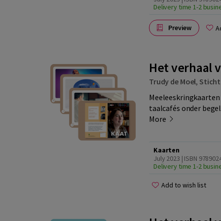
Delivery time 1-2 busi
Preview
A
Het verhaal 
Trudy de Moel
,
Sticht
Meeleeskringkaarten 
taalcafés onder begele
More
Kaarten
July 2023 | ISBN 97890
Delivery time 1-2 busi
Add to wish list