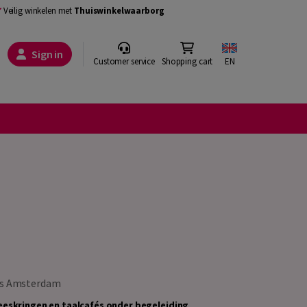
Veilig winkelen met
Thuiswinkelwaarborg
Sign in
Customer service
Shopping cart
EN
rs Amsterdam
eskringen en taalcafés onder begeleiding