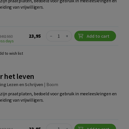
zijn praatplaten, bedoeld voor gebruik in meeleeskringen en
iding van vrijwilligers.
Quantity
23,95
−
+
Add to cart
24461660
ness days
dd to wish list
r het leven
ing Lezen en Schrijven
|
Boom
zijn praatplaten, bedoeld voor gebruik in meeleeskringen en
iding van vrijwilligers.
Quantity