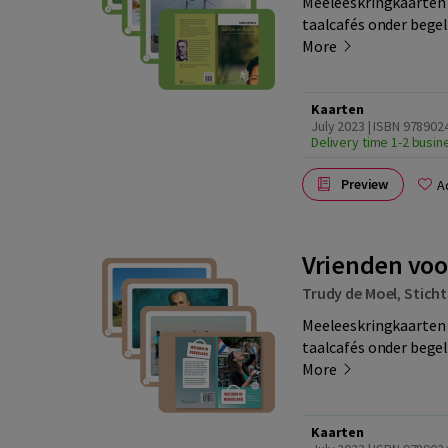
Meeleeskringkaarten 
taalcafés onder begele
More
Kaarten
July 2023 | ISBN 97890
Delivery time 1-2 busi
Preview
A
Vrienden voo
Trudy de Moel
,
Sticht
Meeleeskringkaarten 
taalcafés onder begele
More
Kaarten