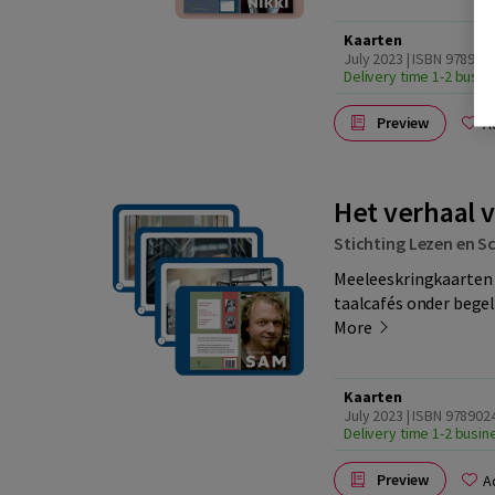
Kaarten
July 2023 | ISBN 97890
Delivery time 1-2 busi
Preview
A
Het verhaal 
Stichting Lezen en Sc
Meeleeskringkaarten 
taalcafés onder begele
More
Kaarten
July 2023 | ISBN 97890
Delivery time 1-2 busi
Preview
A