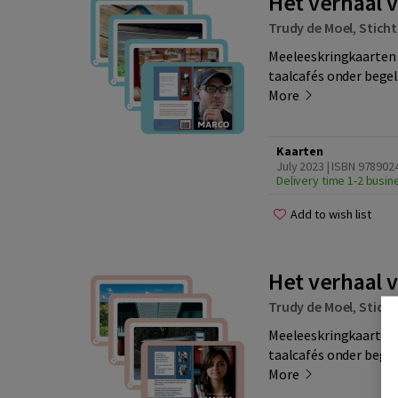
Het verhaal 
Trudy de Moel
,
Sticht
Meeleeskringkaarten 
taalcafés onder begele
More
Kaarten
July 2023 | ISBN 97890
Delivery time 1-2 busi
Add to wish list
Het verhaal v
Trudy de Moel
,
Sticht
Meeleeskringkaarten 
taalcafés onder begele
More