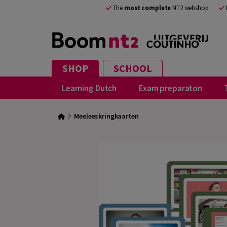
The
most complete
NT2 webshop
SHOP
SCHOOL
Learning Dutch
Exam preparaton
Meeleeskringkaarten