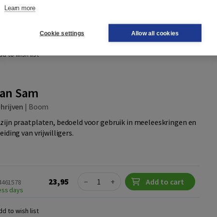
Learn more
Quantity
23,95
−
+
Add to cart
24461561
ness days
Cookie settings
Allow all cookies
dd to wish list
van Sam
hrijven
|
Boom
zijn praatplaten, bedoeld voor gebruik in meeleeskringen en
iding van vrijwilligers.
Quantity
23,95
−
+
Add to cart
24461578
ness days
dd to wish list