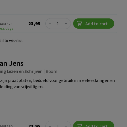
Quantity
23,95
−
+
Add to cart
24461523
ness days
dd to wish list
van Jens
ing Lezen en Schrijven
|
Boom
zijn praatplaten, bedoeld voor gebruik in meeleeskringen en
eiding van vrijwilligers.
Quantity
23,95
−
+
Add to cart
24461530