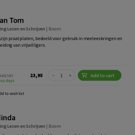
van Tom
ing Lezen en Schrijven
|
Boom
zijn praatplaten, bedoeld voor gebruik in meeleeskringen en
iding van vrijwilligers.
Quantity
23,95
−
+
Add to cart
24461585
ness days
dd to wish list
dinda
ing Lezen en Schrijven
|
Boom