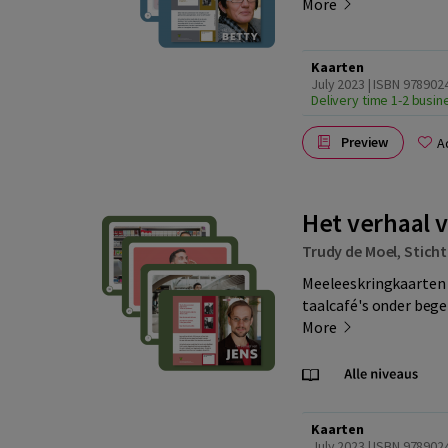
More
Kaarten
July 2023 | ISBN 97890
Delivery time 1-2 busi
Preview
A
Het verhaal 
Trudy de Moel
,
Sticht
Meeleeskringkaarten 
taalcafé's onder begel
More
Kaarten
July 2023 | ISBN 97890