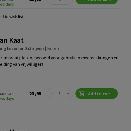
ness days
dd to wish list
van Kaat
ing Lezen en Schrijven
|
Boom
zijn praatplaten, bedoeld voor gebruik in meeleeskringen en
iding van vrijwilligers.
Quantity
23,95
−
+
Add to cart
24461547
ness days