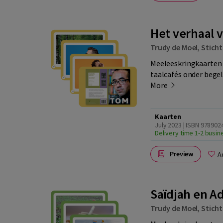
Het verhaal 
Trudy de Moel
,
Sticht
Meeleeskringkaarten 
taalcafés onder begele
More
Kaarten
July 2023 | ISBN 97890
Delivery time 1-2 busi
Preview
A
Saïdjah en A
Trudy de Moel
,
Sticht