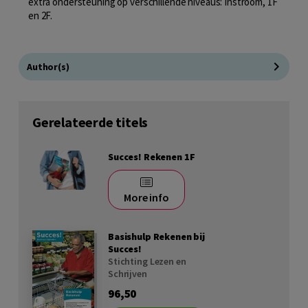
extra ondersteuning op verschillende niveaus: Instroom, 1F
en 2F.
Author(s)
Gerelateerde titels
Succes! Rekenen 1F
More info
Basishulp Rekenen bij
Succes!
Stichting Lezen en
Schrijven
96,50