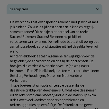
Description
Dit werkboek gaat over spelend rekenen met je kind of met
je kleinkind. Zo kun je tijd besteden aan je kind en tegelijk
samen rekenen! Dit boekje is onderdeel van de reeks
Succes! Rekenen. Succes! Rekenen helpt bij het
verbeteren van rekenen. De methode bestaat uit een groot
aantal losse boekjes rond situaties uit het dagelijks leven of
werk.
Achterin elk boekje staan algemene aanwijzingen voor de
begeleider, de antwoorden en tips bij de opdrachten. De
boekjes zijn verdeeld over drie niveaus: (op weg naar)
Instroom, 1F en 2F. In elk boekje zitten meerdere domeinen:
Getallen, Verhoudingen, Meten en Meetkunde en
Verbanden.
In alle boekjes staan opdrachten die passen bij de
dagelijkse praktijk van deelnemers. Omdat elke deelnemer
eigen rekenproblemen heeft, vind je in de Basishulp extra
uitleg over veel voorkomende rekenproblemen en
oefensuggesties op een A4’tje. De Rekenkaarten geven