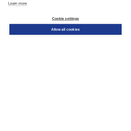
Learn more
Customer service
Cookie settings
Support
Order
Allow all cookies
Returns
Teacher service
Contact
About Boom NT2
About us
Partners
Customized advice
Free shipping within NL above € 20
Shopping secure with Thuiswinkelwaarborg
Terms and Conditions (for consumers)