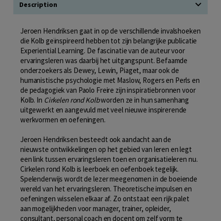
Description
Jeroen Hendriksen gaat in op de verschillende invalshoeken
die Kolb geïnspireerd hebben tot zijn belangrijke publicatie
Experiential Learning. De fascinatie van de auteur voor
ervaringsleren was daarbij het uitgangspunt. Befaamde
onderzoekers als Dewey, Lewin, Piaget, maar ook de
humanistische psychologie met Maslow, Rogers en Perls en
de pedagogiek van Paolo Freire zijn inspiratiebronnen voor
Kolb. In
Cirkelen rond Kolb
worden ze in hun samenhang
uitgewerkt en aangevuld met veel nieuwe inspirerende
werkvormen en oefeningen.
Jeroen Hendriksen besteedt ook aandacht aan de
nieuwste ontwikkelingen op het gebied van leren en legt
een link tussen ervaringsleren toen en organisatieleren nu.
Cirkelen rond Kolb is leerboek en oefenboek tegelijk.
Spelenderwijs wordt de lezer meegenomen in de boeiende
wereld van het ervaringsleren. Theoretische impulsen en
oefeningen wisselen elkaar af. Zo ontstaat een rijk palet
aan mogelijkheden voor manager, trainer, opleider,
consultant, personal coach en docent om zelf vorm te