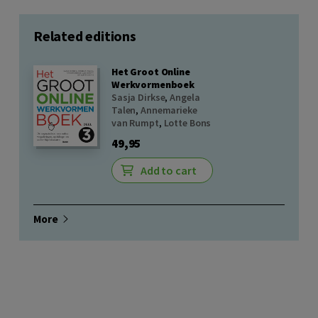
Related editions
Het Groot Online
Werkvormenboek
Sasja Dirkse
,
Angela
Talen
,
Annemarieke
van Rumpt
,
Lotte Bons
49,95
Add to cart
More