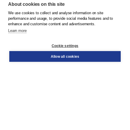
About cookies on this site
We use cookies to collect and analyse information on site
© 2026
Koninklijke Boom uitgevers
performance and usage, to provide social media features and to
enhance and customise content and advertisements.
Learn more
Customer service
Cookie settings
Support
Order
Allow all cookies
Returns
Teacher service
Contact
About Boom NT2
About us
Partners
Customized advice
Free shipping within NL above € 20