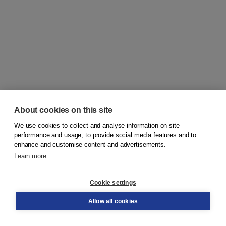
About cookies on this site
We use cookies to collect and analyse information on site
© 2026
Koninklijke Boom uitgevers
performance and usage, to provide social media features and to
enhance and customise content and advertisements.
Learn more
Customer service
Cookie settings
Support
Order
Allow all cookies
Returns
Teacher service
Contact