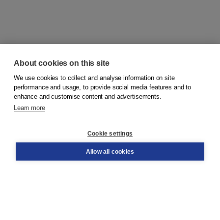
About cookies on this site
We use cookies to collect and analyse information on site
© 2026
Koninklijke Boom uitgevers
performance and usage, to provide social media features and to
enhance and customise content and advertisements.
Learn more
Customer service
Cookie settings
Support
Order
Allow all cookies
Returns
Teacher service
Contact
About Boom NT2
About us