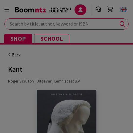
Search by title, author, keyword or ISBN
SHOP
SCHOOL
Back
Kant
Roger Scruton
|
Uitgeverij Lemniscaat B.V.