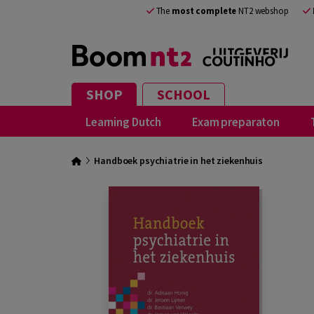
The
most complete
NT2 webshop
SHOP
SCHOOL
Learning Dutch
Exam preparaton
Handboek psychiatrie in het ziekenhuis