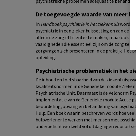
psychiatrische problemen adequaat te behandelen 
De toegevoegde waarde van meer kenni
In
Handboek psychiatrie in het ziekenhuis
wordt a
psychiatrie in een ziekenhuissetting en aan de 
alleen de zorg efficiënter te maken, maar ook de
vaardigheden die essentieel zijn om de zorg te 
zorgvragen zich presenteren in de praktijk. Het b
opleiding.
Psychiatrische problematiek in het z
De inhoud en toetsbaarheid van de ziekenhuispsych
kwaliteitsnormen in de Generieke module Zieken
Psychiatrische Unit. Daarnaast is de Veldnorm Psy
implementatie van de Generieke module Acute psy
beoordeling, opvang en behandeling van psychia
Hulp. Een boek waarin beschreven wordt hoe veelz
hulpverlener te werken met mensen met psychiatr
onderbelicht werkveld vol uitdagingen voor arts