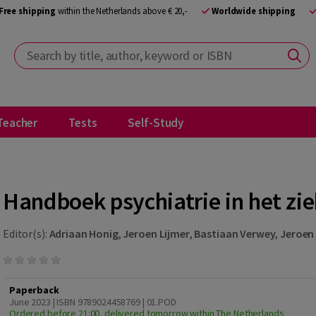
Free shipping
within the Netherlands above € 20,-
Worldwide shipping
Search by title, author, keyword or ISBN
Teacher
Tests
Self-Study
Handboek psychiatrie in het zi
Editor(s):
Adriaan Honig
,
Jeroen Lijmer
,
Bastiaan Verwey
,
Jeroen
Paperback
June 2023 | ISBN 9789024458769 | 01.POD
Ordered before 21:00, delivered tomorrow within The Netherlands