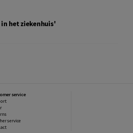
in het ziekenhuis'
omer service
ort
r
rns
her service
act