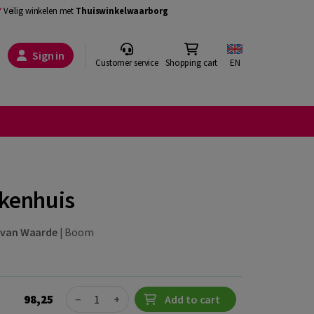
Veilig winkelen met
Thuiswinkelwaarborg
Sign in
Customer service
Shopping cart
EN
ekenhuis
 van Waarde
|
Boom
Quantity
98,25
−
+
Add to cart