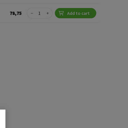
Quantity
78,75
−
+
Add to cart