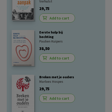
Verhulst
29,75
Add to cart
Eerste hulp bij
hechting
Paulien Kuipers
38,50
Add to cart
Breken met je ouders
Marloes Hospes
29,75
Add to cart