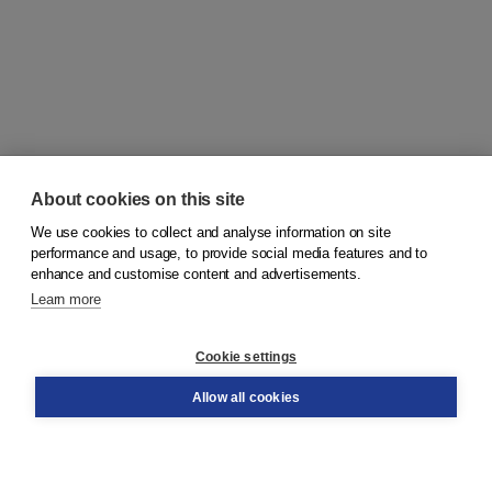
About cookies on this site
We use cookies to collect and analyse information on site
© 2026
Koninklijke Boom uitgevers
performance and usage, to provide social media features and to
enhance and customise content and advertisements.
Learn more
Customer service
Cookie settings
Support
Order
Allow all cookies
Returns
Teacher service
Contact