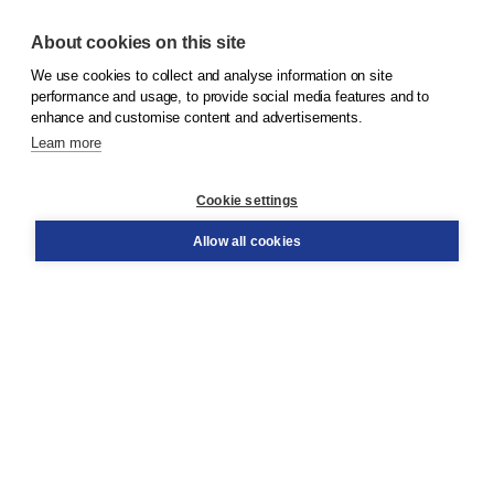
About cookies on this site
We use cookies to collect and analyse information on site
© 2026
Koninklijke Boom uitgevers
performance and usage, to provide social media features and to
enhance and customise content and advertisements.
Learn more
Customer service
Cookie settings
Support
Order
Allow all cookies
Returns
Teacher service
Contact
About Boom NT2
About us
Partners
Customized advice