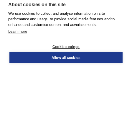
About cookies on this site
We use cookies to collect and analyse information on site
© 2026
Koninklijke Boom uitgevers
performance and usage, to provide social media features and to
enhance and customise content and advertisements.
Learn more
Customer service
Cookie settings
Support
Order
Allow all cookies
Returns
Teacher service
Contact
About Boom NT2
About us
Partners
Customized advice
Free shipping within NL above € 20