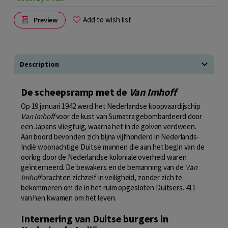
Add to wish list
Preview
Description
De scheepsramp met de
Van Imhoff
Op 19 januari 1942 werd het Nederlandse koopvaardijschip
Van Imhoff
voor de kust van Sumatra gebombardeerd door
een Japans vliegtuig, waarna het in de golven verdween.
Aan boord bevonden zich bijna vijfhonderd in Nederlands-
Indië woonachtige Duitse mannen die aan het begin van de
oorlog door de Nederlandse koloniale overheid waren
geïnterneerd. De bewakers en de bemanning van de
Van
Imhoff
brachten zichzelf in veiligheid, zonder zich te
bekommeren om de in het ruim opgesloten Duitsers. 411
van hen kwamen om het leven.
Internering van Duitse burgers in