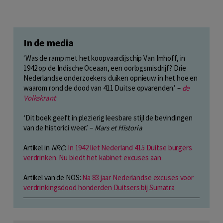
In de media
‘Was de ramp met het koopvaardijschip Van Imhoff, in
1942 op de Indische Oceaan, een oorlogsmisdrijf? Drie
Nederlandse onderzoekers duiken opnieuw in het hoe en
waarom rond de dood van 411 Duitse opvarenden.’ –
de
Volkskrant
‘Dit boek geeft in plezierig leesbare stijl de bevindingen
van de historici weer.’ –
Mars et Historia
Artikel in
NRC
:
In 1942 liet Nederland 415 Duitse burgers
verdrinken. Nu biedt het kabinet excuses aan
Artikel van de NOS:
Na 83 jaar Nederlandse excuses voor
verdrinkingsdood honderden Duitsers bij Sumatra