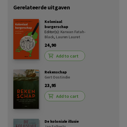
Gerelateerde uitgaven
Koloniaal
burgerschap
Editor(s):
Karwan Fatah-
Black
,
Lauren Lauret
24,90
Add to cart
Rekenschap
Gert Oostindie
23,95
Add to cart
De koloniale illusie
Jan Folkerts