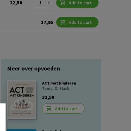
Quantity
22,50
−
+
Add to cart
17,95
Add to cart
Meer over opvoeden
ACT met kinderen
Tamar D. Black
32,50
Add to cart