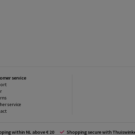
omer service
ort
r
rns
her service
act
ipping within NL above € 20
Shopping secure with Thuiswin