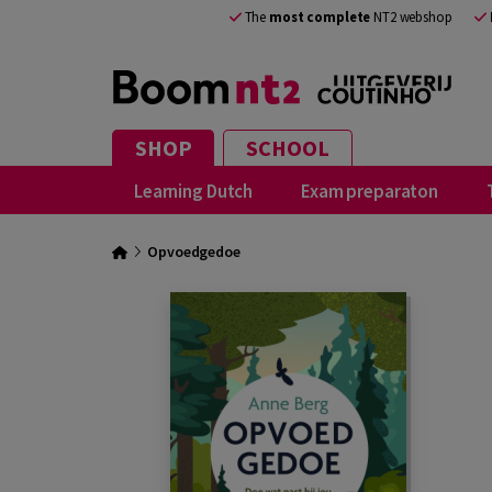
The
most complete
NT2 webshop
SHOP
SCHOOL
Learning Dutch
Exam preparaton
Opvoedgedoe