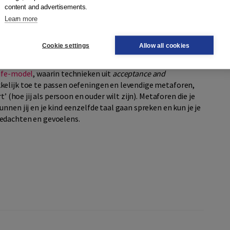
 niet de gedroomde handleiding voor opvoeden. Wél laat het
content and advertisements.
je hierop kunt vertrouwen.
Opvoedgedoe
gaat niet over het
Learn more
egatieve gedachten’. Het geeft handvatten hoe je in de
agen en flexibel kunt reageren op uitdagende situaties.
Cookie settings
Allow all cookies
gebaseerd op ACT
ife-model
, waarin technieken uit
acceptance and
kkelijk toe te passen oefeningen en levendige metaforen,
’ (hoe jij als persoon en ouder wilt zijn). Metaforen die je
nnen jij en je kind eenzelfde taal gaan spreken en kun je je
gedachten en gevoelens.