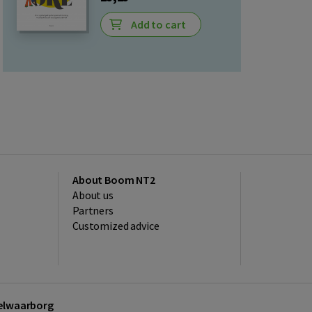
Add to cart
About Boom NT2
About us
Partners
Customized advice
kelwaarborg