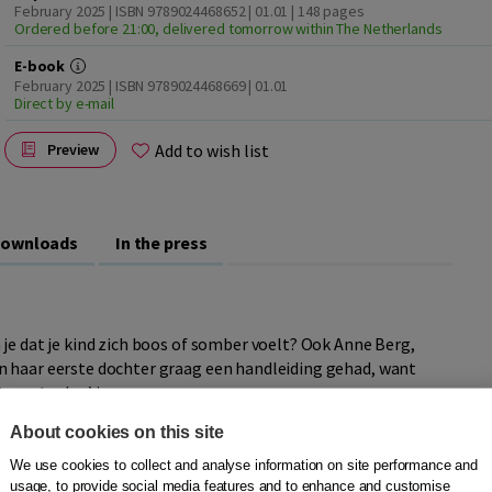
February 2025 | ISBN 9789024468652 | 01.01
| 148 pages
Ordered before 21:00, delivered tomorrow within The Netherlands
E-book
February 2025 | ISBN 9789024468669 | 01.01
Direct by e-mail
Add to wish list
Preview
ownloads
In the press
je dat je kind zich boos of somber voelt? Ook Anne Berg,
n haar eerste dochter graag een handleiding gehad, want
 een ‘gedoe’ is.
About cookies on this site
We use cookies to collect and analyse information on site performance and
oor elk kind zouden moeten gelden. Maar geen ouder en
usage, to provide social media features and to enhance and customise