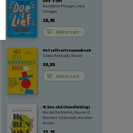
Doe 's lief
Marjolein Prenger
,
Irma
Smegen
28,95
Add to cart
Het zelfvertrouwenboek
Eileen Kennedy-Moore
30,50
Add to cart
Ik ben oké (Handleiding)
Nicolette Martel
,
Manon D.
Mostert-Uijterwijk
,
Mariken
Braber
25,25