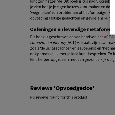
kind zijn hetzelfde. Dit boek is dus nadrukkelijk
je zien hoe je je eigen keuzes kunt maken en dat 
‘wegmaken’ van problemen of het ‘ombuigen van n
opvoeding lastige gedachten en gevoelens kunt dr
Oefeningen en levendige metaforen 
Dit boek is geschreven aan de hand van het
ACT4l
commitment therapy
(ACT) vertaald zijn naar ma
zoals ‘de uil’ (gedachten en gevoelens) en ‘het hart
ook gemakkelijk met je kind kunt bespreken. Zo ku
kind helpen opgroeien met een gezonde kijk op 
Reviews 'Opvoedgedoe'
No reviews found for this product.