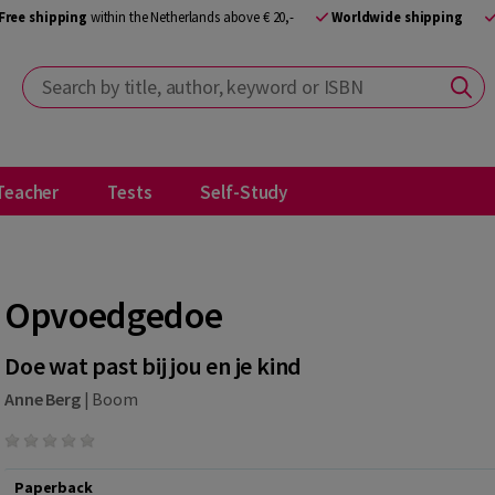
Free shipping
within the Netherlands above € 20,-
Worldwide shipping
Search by title, author, keyword or ISBN
Teacher
Tests
Self-Study
Opvoedgedoe
Doe wat past bij jou en je kind
Anne Berg
|
Boom
Paperback