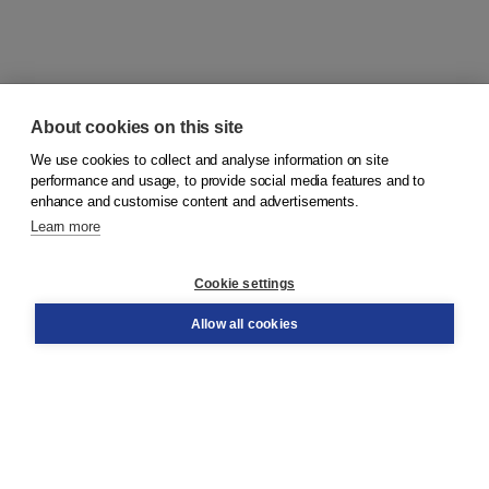
About cookies on this site
We use cookies to collect and analyse information on site
© 2026
Koninklijke Boom uitgevers
performance and usage, to provide social media features and to
enhance and customise content and advertisements.
Learn more
Customer service
Cookie settings
Support
Order
Allow all cookies
Returns
Teacher service
Contact
About Boom NT2
About us
Partners