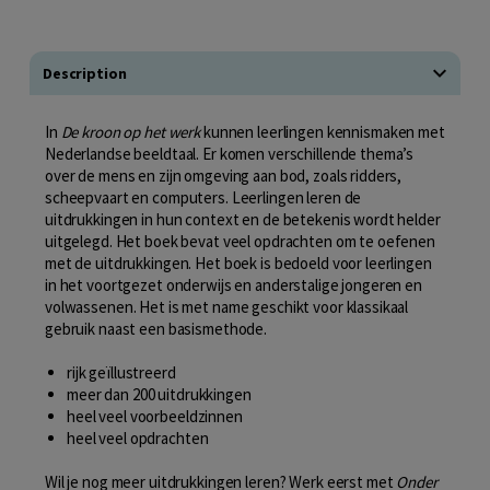
Description
In
De kroon op het werk
kunnen leerlingen kennismaken met
Nederlandse beeldtaal. Er komen verschillende thema’s
over de mens en zijn omgeving aan bod, zoals ridders,
scheepvaart en computers. Leerlingen leren de
uitdrukkingen in hun context en de betekenis wordt helder
uitgelegd. Het boek bevat veel opdrachten om te oefenen
met de uitdrukkingen. Het boek is bedoeld voor leerlingen
in het voortgezet onderwijs en anderstalige jongeren en
volwassenen. Het is met name geschikt voor klassikaal
gebruik naast een basismethode.
rijk geïllustreerd
meer dan 200 uitdrukkingen
heel veel voorbeeldzinnen
heel veel opdrachten
Wil je nog meer uitdrukkingen leren? Werk eerst met
Onder