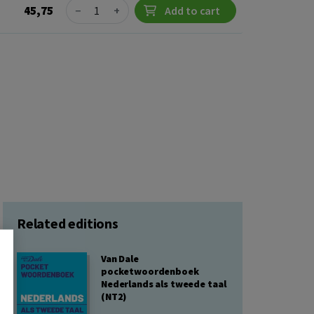
Quantity
45,75
−
+
Add to cart
Related editions
Van Dale
pocketwoordenboek
Nederlands als tweede taal
(NT2)