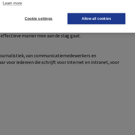
Learn more
e taaladviesboeken? Ten eerste de praktische inslag: het
Ten tweede gaat het in
Schrijven voor lezers
niet om punten
Cookie settings
Allow all cookies
zich op de valkuilen waarmee schrijvers dagelijks te
 tekststructuur en de beste strategie.
Schrijven voor
n effectieve manier mee aan de slag gaat.
 journalistiek, van communicatiemedewerkers en
ar voor iedereen die schrijft voor internet en intranet, voor