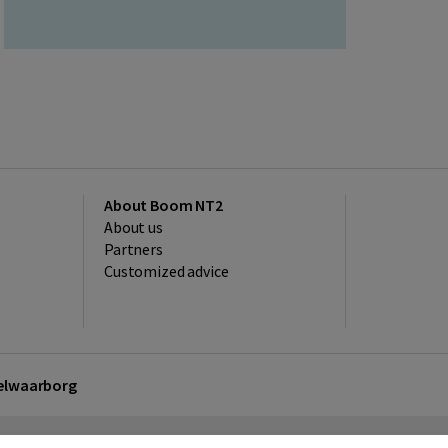
About Boom NT2
About us
Partners
Customized advice
kelwaarborg
sclaimer
Privacy