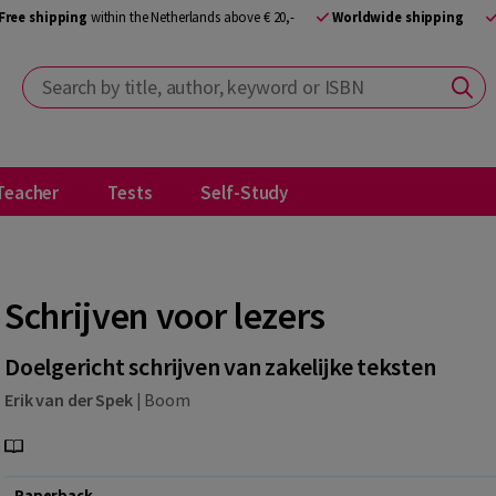
Free shipping
within the Netherlands above € 20,-
Worldwide shipping
Search by title, author, keyword or ISBN
Teacher
Tests
Self-Study
Schrijven voor lezers
Doelgericht schrijven van zakelijke teksten
Erik van der Spek
|
Boom
Paperback