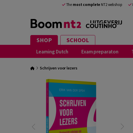
The
most complete
NT2 webshop
SHOP
SCHOOL
Learning Dutch
Exam preparaton
Schrijven voor lezers