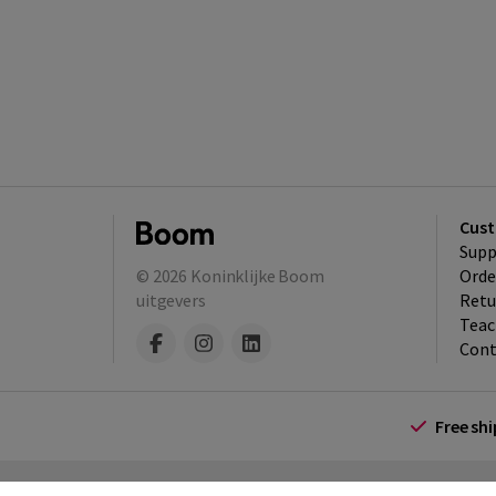
Cust
Supp
© 2026
Koninklijke Boom
Orde
uitgevers
Retu
Teac
Cont
Free sh
Terms and Conditions (for consumers)
Te