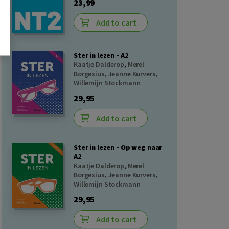
23,99
Add to cart
Ster in lezen - A2
Kaatje Dalderop
,
Merel
Borgesius
,
Jeanne Kurvers
,
Willemijn Stockmann
29,95
Add to cart
Ster in lezen - Op weg naar
A2
Kaatje Dalderop
,
Merel
Borgesius
,
Jeanne Kurvers
,
Willemijn Stockmann
29,95
Add to cart