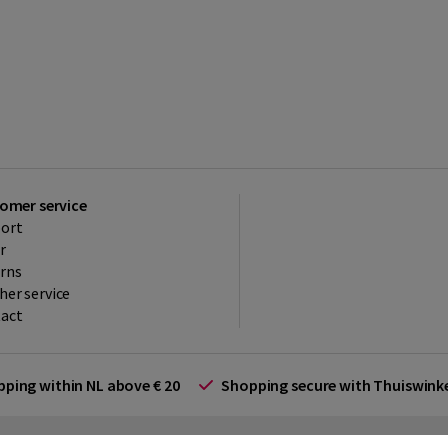
omer service
ort
r
rns
her service
act
ipping within NL above € 20
Shopping secure with Thuiswin
rms and Conditions (for businesses)
Promotional terms
Cookies
Di