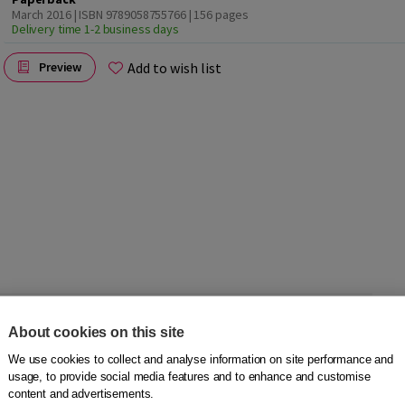
March 2016 | ISBN 9789058755766
| 156 pages
Delivery time 1-2 business days
Add to wish list
Preview
angrijk deel van hun werk. Goed kunnen schrijven is dan ook
About cookies on this site
arrière. In
Schrijven voor lezers
legt Erik van der Spek uit
We use cookies to collect and analyse information on site performance and
tekst schrijft. Stap voor stap, vanaf de eerste opzet tot en
usage, to provide social media features and to enhance and customise
ktische gids voor het schrijven van zakelijke teksten.
content and advertisements.