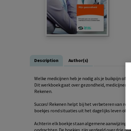
Description
Author(s)
Welke medicijnen heb je nodig als je buikpijn of 
Dit werkboek gaat over gezondheid, medicijnen en 
Rekenen.
Succes! Rekenen helpt bij het verbeteren van rek
boekjes rond situaties uit het dagelijks leven of w
Achterin elk boekje staan algemene aanwijzingen 
opdrachten. De boekjes zijn verdeeld over drie n