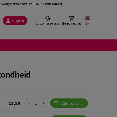
Veilig winkelen met
Thuiswinkelwaarborg
Sign in
Customer service
Shopping cart
EN
ezondheid
Quantity
13,50
−
+
Add to cart