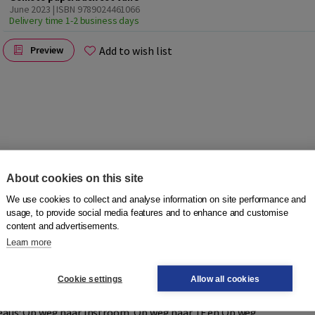
June 2023 | ISBN 9789024461066
Delivery time 1-2 business days
Add to wish list
Preview
About cookies on this site
hoofdpijn hebt? Moet je zelf betalen voor deze medicijnen?
We use cookies to collect and analyse information on site performance and
hoe je verzekerd bent en is onderdeel van de serie Succes!
usage, to provide social media features and to enhance and customise
content and advertisements.
Learn more
enen. De methode bestaat uit een groot aantal losse
erk.
Cookie settings
Allow all cookies
voor de begeleider, de antwoorden en tips bij de
iveaus: Op weg naar Instroom, Op weg naar 1F en Op weg