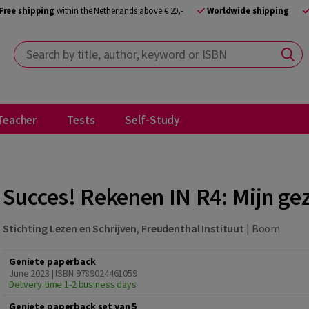
Free shipping
within the Netherlands above € 20,-
Worldwide shipping
Search by title, author, keyword or ISBN
Teacher
Tests
Self-Study
Succes! Rekenen IN R4: Mijn g
Stichting Lezen en Schrijven
,
Freudenthal Instituut
|
Boom
Geniete paperback
June 2023 | ISBN 9789024461059
Delivery time 1-2 business days
Geniete paperback set van 5