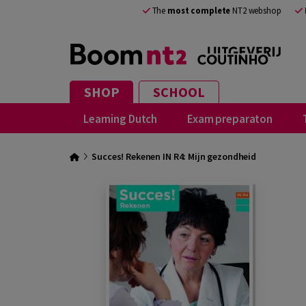
The
most complete
NT2 webshop
SHOP
SCHOOL
Learning Dutch
Exam preparaton
Succes! Rekenen IN R4: Mijn gezondheid