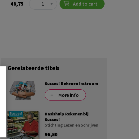
Quantity
48,75
−
+
Add to cart
Gerelateerde titels
Succes! Rekenen Instroom
More info
Basishulp Rekenen bij
Succes!
Stichting Lezen en Schrijven
96,50