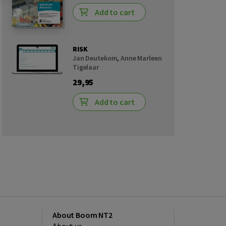
Add to cart
RISK
Jan Deutekom
,
Anne Marleen
Tigelaar
29,95
Add to cart
About Boom NT2