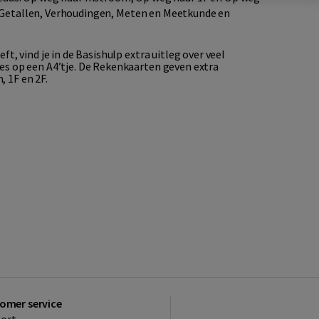
: Getallen, Verhoudingen, Meten en Meetkunde en
 vind je in de Basishulp extra uitleg over veel
 op een A4’tje. De Rekenkaarten geven extra
, 1F en 2F.
omer service