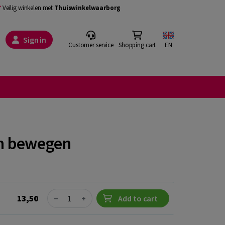
Veilig winkelen met
Thuiswinkelwaarborg
Sign in
Customer service
Shopping cart
EN
en bewegen
Quantity
13,50
−
+
Add to cart