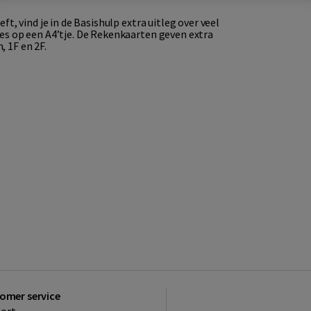
 vind je in de Basishulp extra uitleg over veel
 op een A4’tje. De Rekenkaarten geven extra
, 1F en 2F.
omer service