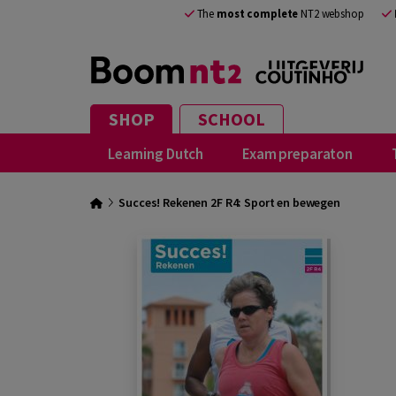
The
most complete
NT2 webshop
SHOP
SCHOOL
Learning Dutch
Exam preparaton
Succes! Rekenen 2F R4: Sport en bewegen