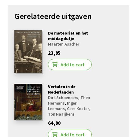
Gerelateerde uitgaven
De meteoriet en het
middagdutje
Maarten Asscher
23,95
Add to cart
Vertalen in de
Nederlanden
Dirk Schoenaers
,
Theo
Hermans
,
Inger
Leemans
,
Cees Koster
,
Ton Naaijkens
64,90
Add to cart