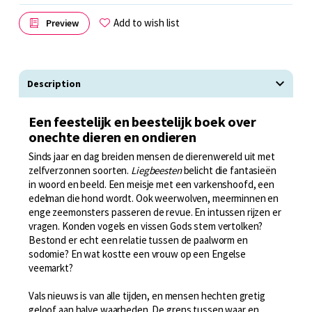
Add to wish list
Preview
Description
Een feestelijk en beestelijk boek over
onechte dieren en ondieren
Sinds jaar en dag breiden mensen de dierenwereld uit met
zelfverzonnen soorten.
Liegbeesten
belicht die fantasieën
in woord en beeld. Een meisje met een varkenshoofd, een
edelman die hond wordt. Ook weerwolven, meerminnen en
enge zeemonsters passeren de revue. En intussen rijzen er
vragen. Konden vogels en vissen Gods stem vertolken?
Bestond er echt een relatie tussen de paalworm en
sodomie? En wat kostte een vrouw op een Engelse
veemarkt?
Vals nieuws is van alle tijden, en mensen hechten gretig
geloof aan halve waarheden. De grens tussen waar en