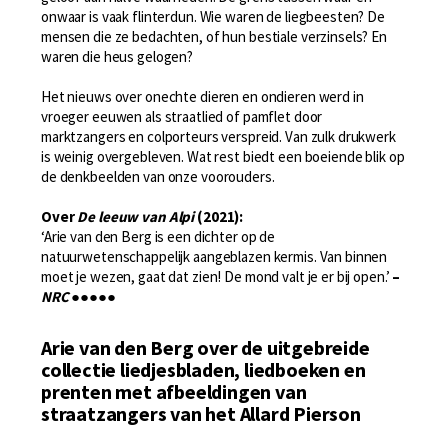
onwaar is vaak flinterdun. Wie waren de liegbeesten? De
mensen die ze bedachten, of hun bestiale verzinsels? En
waren die heus gelogen?
Het nieuws over onechte dieren en ondieren werd in
vroeger eeuwen als straatlied of pamflet door
marktzangers en colporteurs verspreid. Van zulk drukwerk
is weinig overgebleven. Wat rest biedt een boeiende blik op
de denkbeelden van onze voorouders.
Over
De leeuw van Alpi
(2021):
‘Arie van den Berg is een dichter op de
natuurwetenschappelijk aangeblazen kermis. Van binnen
moet je wezen, gaat dat zien! De mond valt je er bij open.’
–
NRC
●●●●●
Arie van den Berg over de uitgebreide
collectie liedjesbladen, liedboeken en
prenten met afbeeldingen van
straatzangers van het Allard Pierson