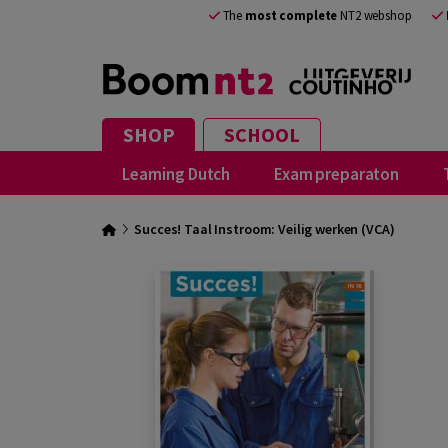
The
most complete
NT2 webshop
SHOP
SCHOOL
Learning Dutch
Exam preparaton
Succes! Taal Instroom: Veilig werken (VCA)