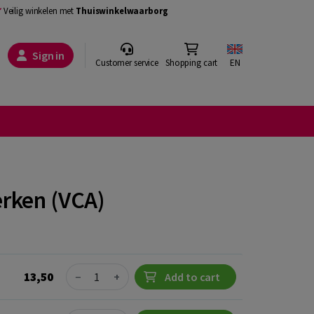
Veilig winkelen met
Thuiswinkelwaarborg
Sign in
Customer service
Shopping cart
EN
erken (VCA)
Quantity
13,50
−
+
Add to cart