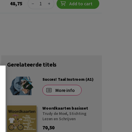
Quantity
48,75
−
+
Add to cart
Gerelateerde titels
Succes! Taal Instroom (A1)
More info
Woordkaarten basisset
Trudy de Moel
,
Stichting
Lezen en Schrijven
70,50