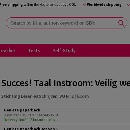
Free shipping
within the Netherlands above € 20,-
Worldwide shipping
Search by title, author, keyword or ISBN
Teacher
Tests
Self-Study
Succes! Taal Instroom: Veilig w
Stichting Lezen en Schrijven
,
VU NT2
|
Boom
Geniete paperback
June 2023 | ISBN 9789024459650
Delivery time 1-2 business days
Geniete paperback set van 5