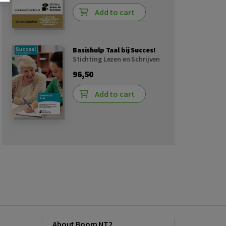
Add to cart
Basishulp Taal bij Succes!
Stichting Lezen en Schrijven
96,50
Add to cart
About Boom NT2