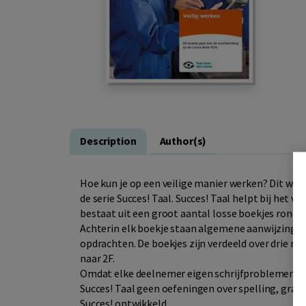
Description
Author(s)
Hoe kun je op een veilige manier werken? Dit werk
de serie Succes! Taal. Succes! Taal helpt bij het 
bestaat uit een groot aantal losse boekjes rond si
Achterin elk boekje staan algemene aanwijzingen 
opdrachten. De boekjes zijn verdeeld over drie n
naar 2F.
Omdat elke deelnemer eigen schrijfproblemen en 
Succes! Taal geen oefeningen over spelling, gram
Succes! ontwikkeld.