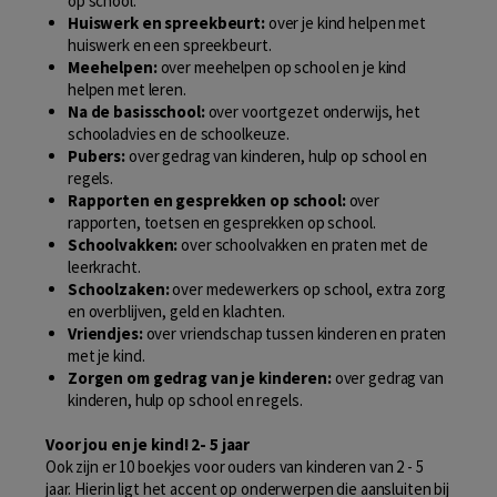
op school.
Huiswerk en spreekbeurt:
over je kind helpen met
huiswerk en een spreekbeurt.
Meehelpen:
over meehelpen op school en je kind
helpen met leren.
Na de basisschool:
over voortgezet onderwijs, het
schooladvies en de schoolkeuze.
Pubers:
over gedrag van kinderen, hulp op school en
regels.
Rapporten en gesprekken op school:
over
rapporten, toetsen en gesprekken op school.
Schoolvakken:
over schoolvakken en praten met de
leerkracht.
Schoolzaken:
over medewerkers op school, extra zorg
en overblijven, geld en klachten.
Vriendjes:
over vriendschap tussen kinderen en praten
met je kind.
Zorgen om gedrag van je kinderen:
over gedrag van
kinderen, hulp op school en regels.
Voor jou en je kind! 2- 5 jaar
Ook zijn er 10 boekjes voor ouders van kinderen van 2 - 5
jaar. Hierin ligt het accent op onderwerpen die aansluiten bij