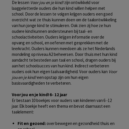
De lessen
Voor jou en je kind!
zijn ontwikkeld voor
laaggeletterde ouders die hun kind willen helpen met
school. Door de lessen te volgen krijgen ouders een goed
overzicht wat ze thuis kunnen doen om de taalontwikkeling
van hun jonge kind te stimuleren. Ook zien zij hoe ze hun
oudere kind kunnen ondersteunen bij taal- en
schoolactiviteiten. Ouders krijgen informatie over de
opvang en school, en oefenen met gesprekken met de
leerkracht. Ouders kunnen meedoen als ze het Nederlands
mondeling op niveau A2 beheersen. Door thuis met hun kind
aandacht te besteden aan taal en school, dragen ouders bij
aan het schoolsucces van hun kind. Indirect verbeteren
ouders ook hun eigen taalvaardigheid. Voor ouders kan
Voor
jou en je kind!
een opstap zijn om hun eigen
basisvaardigheden te verbeteren.
Voor jou en je kind! 6- 12 jaar
Er bestaan 10 boekjes voor ouders van kinderen van 6 -12
jaar. Elk boekje heeft een thema en bevat daarnaast een
taalelement:
Fit en gezond:
over bewegen en gezondheid thuis en