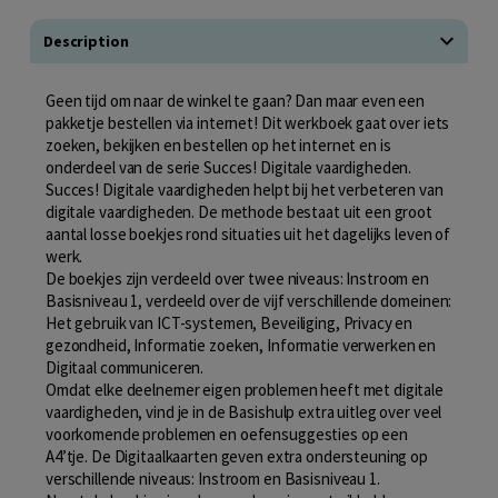
Description
Geen tijd om naar de winkel te gaan? Dan maar even een
pakketje bestellen via internet! Dit werkboek gaat over iets
zoeken, bekijken en bestellen op het internet en is
onderdeel van de serie Succes! Digitale vaardigheden.
Succes! Digitale vaardigheden helpt bij het verbeteren van
digitale vaardigheden. De methode bestaat uit een groot
aantal losse boekjes rond situaties uit het dagelijks leven of
werk.
De boekjes zijn verdeeld over twee niveaus: Instroom en
Basisniveau 1, verdeeld over de vijf verschillende domeinen:
Het gebruik van ICT-systemen, Beveiliging, Privacy en
gezondheid, Informatie zoeken, Informatie verwerken en
Digitaal communiceren.
Omdat elke deelnemer eigen problemen heeft met digitale
vaardigheden, vind je in de Basishulp extra uitleg over veel
voorkomende problemen en oefensuggesties op een
A4’tje. De Digitaalkaarten geven extra ondersteuning op
verschillende niveaus: Instroom en Basisniveau 1.