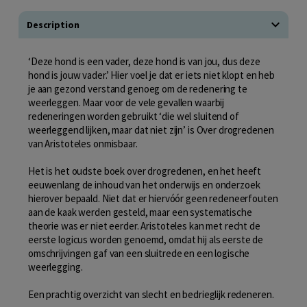
Description
‘Deze hond is een vader, deze hond is van jou, dus deze
hond is jouw vader.’ Hier voel je dat er iets niet klopt en heb
je aan gezond verstand genoeg om de redenering te
weerleggen. Maar voor de vele gevallen waarbij
redeneringen worden gebruikt ‘die wel sluitend of
weerleggend lijken, maar dat niet zijn’ is Over drogredenen
van Aristoteles onmisbaar.
Het is het oudste boek over drogredenen, en het heeft
eeuwenlang de inhoud van het onderwijs en onderzoek
hierover bepaald. Niet dat er hiervóór geen redeneerfouten
aan de kaak werden gesteld, maar een systematische
theorie was er niet eerder. Aristoteles kan met recht de
eerste logicus worden genoemd, omdat hij als eerste de
omschrijvingen gaf van een sluitrede en een logische
weerlegging.
Een prachtig overzicht van slecht en bedrieglijk redeneren.