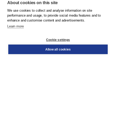
About cookies on this site
We use cookies to collect and analyse information on site
© 2026
Koninklijke Boom uitgevers
performance and usage, to provide social media features and to
enhance and customise content and advertisements.
Learn more
Customer service
Cookie settings
Support
Order
Allow all cookies
Returns
Teacher service
Contact
About Boom NT2
About us
Partners
Customized advice
Free shipping within NL above € 20