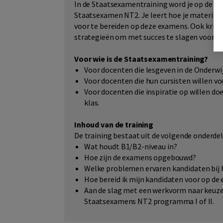
In de Staatsexamentraining word je op de ho
Staatsexamen NT2. Je leert hoe je material
voor te bereiden op deze examens. Ook krijg 
strategieën om met succes te slagen voor 
Voor wie is de Staatsexamentraining?
Voor docenten die lesgeven in de Onderwi
Voor docenten die hun cursisten willen 
Voor docenten die inspiratie op willen 
klas.
Inhoud van de training
De training bestaat uit de volgende onderde
Wat houdt B1/B2-niveau in?
Hoe zijn de examens opgebouwd?
Welke problemen ervaren kandidaten bij 
Hoe bereid ik mijn kandidaten voor op d
Aan de slag met een werkvorm naar keuze
Staatsexamens NT2 programma I of II.