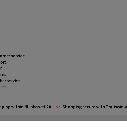
omer service
ort
r
rns
her service
act
ipping within NL above € 20
Shopping secure with Thuiswin
rms and Conditions (for businesses)
Promotional terms
Cookies
Di