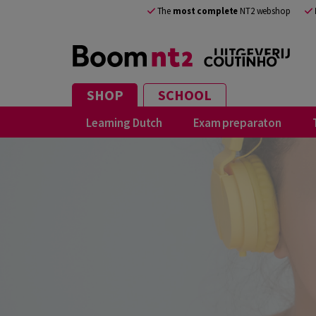
The
most complete
NT2 webshop
SHOP
SCHOOL
Learning Dutch
Exam preparaton