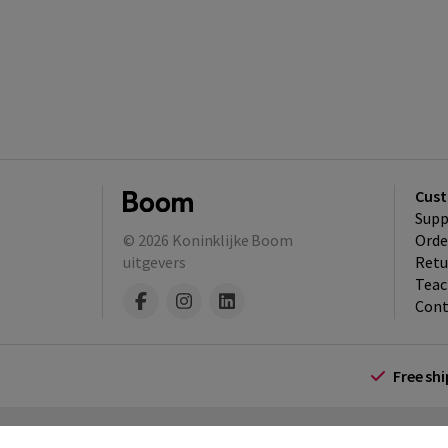
Cust
Supp
© 2026
Koninklijke Boom
Orde
uitgevers
Retu
Teac
Cont
Free sh
Terms and Conditions (for consumers)
Te