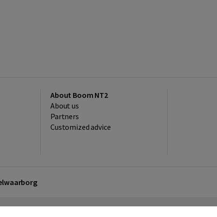
About Boom NT2
About us
Partners
Customized advice
kelwaarborg
sclaimer
Privacy