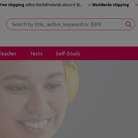
Free shipping
within the Netherlands above € 20,-
Worldwide shipping
Search by title, author, keyword or ISBN
Teacher
Tests
Self-Study