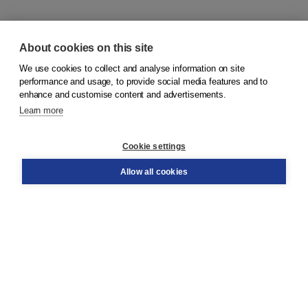
About cookies on this site
We use cookies to collect and analyse information on site
© 2026
Koninklijke Boom uitgevers
performance and usage, to provide social media features and to
enhance and customise content and advertisements.
Learn more
Customer service
Cookie settings
Support
Order
Allow all cookies
Returns
Teacher service
Contact
About Boom NT2
About us
Partners
Customized advice