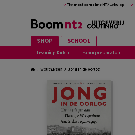
The
most complete
NT2 webshop
SHOP
SCHOOL
Learning Dutch
Exam preparaton
Wouthuysen
Jong in de oorlog