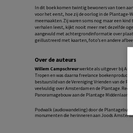
In dit boek komen twintig bewoners van toen aan 
voor het eerst, hoe zij de oorlog in de Plantage
meemaakten. Zij waren soms nog maar een kind t
verhalen leest, kijkt nooit meer met dezelfde oge
aangevuld met achtergrondinformatie over plaats
geïllustreerd met kaarten, foto’s en andere afbe
Over de auteurs
Willem Campschreur
werkte als uitgever bij Amn
Tropen en was daarna freelance boekenproducent.
bestuurslid van de Vereniging Vrienden van de Pl
veelvuldig over Amsterdam en de Plantage. Recen
Panoramagebouw aan de Plantage Middenlaan.
Podwalk (audiowandeling) door de Plantagebuurt
monumenten die herinneren aan Joods Amster