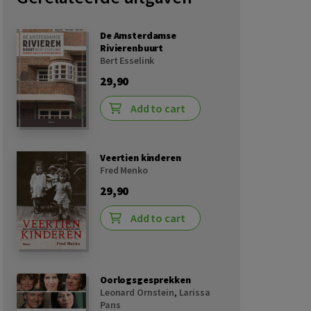
De Amsterdamse
Rivierenbuurt
Bert Esselink
29,90
Add to cart
Veertien kinderen
Fred Menko
29,90
Add to cart
Oorlogsgesprekken
Leonard Ornstein
,
Larissa
Pans