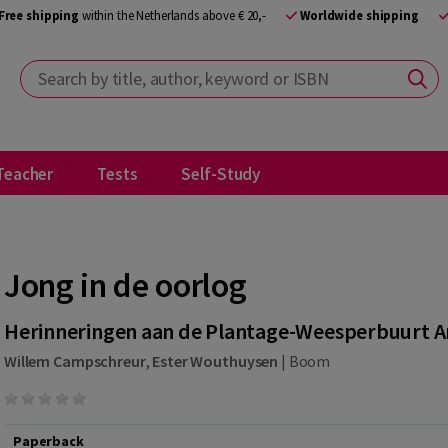
Free shipping
within the Netherlands above € 20,-
Worldwide shipping
Search by title, author, keyword or ISBN
Teacher
Tests
Self-Study
Jong in de oorlog
Herinneringen aan de Plantage-Weesperbuurt 
Willem Campschreur
,
Ester Wouthuysen
|
Boom
Paperback