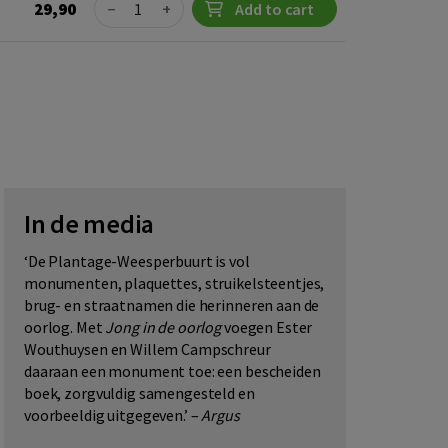
Quantity
29,90
−
+
Add to cart
In de media
‘De Plantage-Weesperbuurt is vol
monumenten, plaquettes, struikelsteentjes,
brug- en straatnamen die herinneren aan de
oorlog. Met
Jong in de oorlog
voegen Ester
Wouthuysen en Willem Campschreur
daaraan een monument toe: een bescheiden
boek, zorgvuldig samengesteld en
voorbeeldig uitgegeven.’ –
Argus