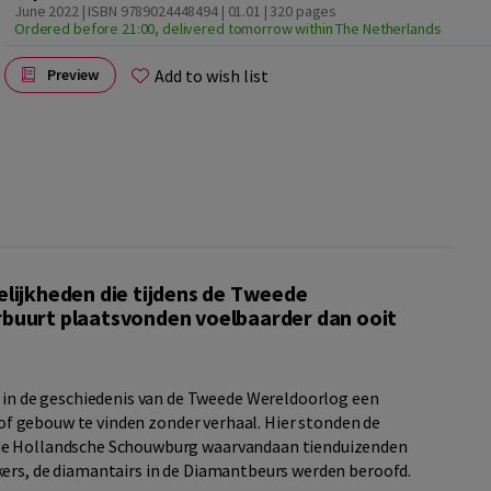
June 2022 | ISBN 9789024448494 | 01.01
| 320 pages
Ordered before 21:00, delivered tomorrow within The Netherlands
Add to wish list
Preview
lijkheden die tijdens de Tweede
buurt plaatsvonden voelbaarder dan ooit
 de geschiedenis van de Tweede Wereldoorlog een
t of gebouw te vinden zonder verhaal. Hier stonden de
 de Hollandsche Schouwburg waarvandaan tienduizenden
kers, de diamantairs in de Diamantbeurs werden beroofd.