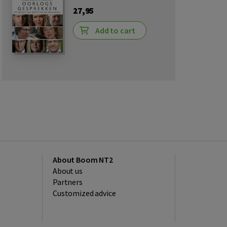
27,95
Add to cart
About Boom NT2
About us
Partners
Customized advice