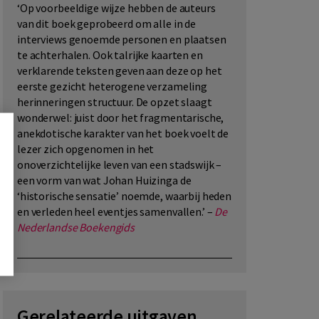
‘Op voorbeeldige wijze hebben de auteurs
van dit boek geprobeerd om alle in de
interviews genoemde personen en plaatsen
te achterhalen. Ook talrijke kaarten en
verklarende teksten geven aan deze op het
eerste gezicht heterogene verzameling
herinneringen structuur. De opzet slaagt
wonderwel: juist door het fragmentarische,
anekdotische karakter van het boek voelt de
lezer zich opgenomen in het
onoverzichtelijke leven van een stadswijk –
een vorm van wat Johan Huizinga de
‘historische sensatie’ noemde, waarbij heden
en verleden heel eventjes samenvallen.’ –
De
Nederlandse Boekengids
Gerelateerde uitgaven