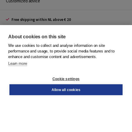
Customized advice
Free shipping within NL above € 20
Shopping secure with Thuiswinkelwaarborg
About cookies on this site
We use cookies to collect and analyse information on site
performance and usage, to provide social media features and to
Terms and Conditions (for consumers)
enhance and customise content and advertisements.
Terms and Conditions (for businesses)
Promotional terms
Learn more
Cookies
Disclaimer
Cookie settings
Privacy policy
Allow all cookies