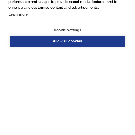
performance and usage, to provide social media features and to
enhance and customise content and advertisements.
Learn more
Customer service
Cookie settings
Support
Order
Allow all cookies
Returns
Teacher service
Contact
About Boom NT2
About us
Partners
Customized advice
Free shipping within NL above € 20
Shopping secure with Thuiswinkelwaarborg