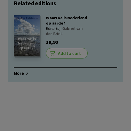
Related editions
Waartoe is Nederland
op aarde?
Editor(s):
Gabriël van
den Brink
39,90
Add to cart
More