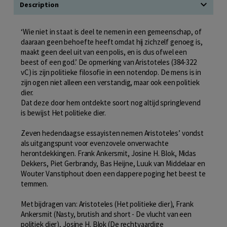
Description
‘Wie niet in staat is deel te nemen in een gemeenschap, of
daaraan geen behoefte heeft omdat hij zichzelf genoeg is,
maakt geen deel uit van een polis, en is dus ofwel een
beest of een god.’ De opmerking van Aristoteles (384-322
vC) is zijn politieke filosofie in een notendop. De mens is in
zijn ogen niet alleen een verstandig, maar ook een politiek
dier.
Dat deze door hem ontdekte soort nog altijd springlevend
is bewijst Het politieke dier.
Zeven hedendaagse essayisten nemen Aristoteles’ vondst
als uitgangspunt voor evenzovele onverwachte
herontdekkingen. Frank Ankersmit, Josine H. Blok, Midas
Dekkers, Piet Gerbrandy, Bas Heijne, Luuk van Middelaar en
Wouter Vanstiphout doen een dappere poging het beest te
temmen.
Met bijdragen van: Aristoteles (Het politieke dier), Frank
Ankersmit (Nasty, brutish and short - De vlucht van een
politiek dier), Josine H. Blok (De rechtvaardige