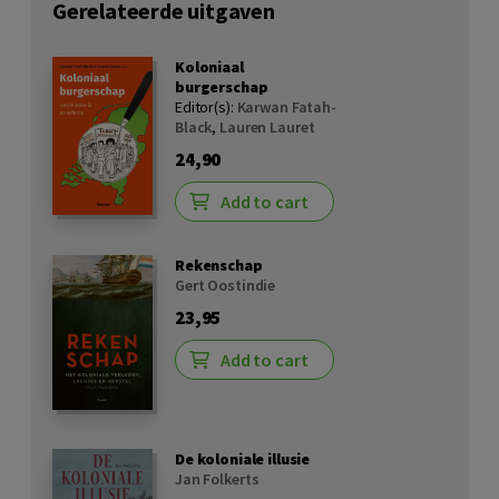
Gerelateerde uitgaven
Koloniaal
burgerschap
Editor(s):
Karwan Fatah-
Black
,
Lauren Lauret
24,90
Add to cart
Rekenschap
Gert Oostindie
23,95
Add to cart
De koloniale illusie
Jan Folkerts