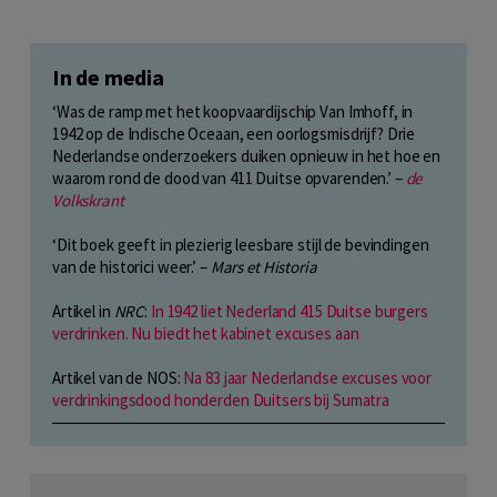
In de media
‘Was de ramp met het koopvaardijschip Van Imhoff, in
1942 op de Indische Oceaan, een oorlogsmisdrijf? Drie
Nederlandse onderzoekers duiken opnieuw in het hoe en
waarom rond de dood van 411 Duitse opvarenden.’ –
de
Volkskrant
‘Dit boek geeft in plezierig leesbare stijl de bevindingen
van de historici weer.’ –
Mars et Historia
Artikel in
NRC
:
In 1942 liet Nederland 415 Duitse burgers
verdrinken. Nu biedt het kabinet excuses aan
Artikel van de NOS:
Na 83 jaar Nederlandse excuses voor
verdrinkingsdood honderden Duitsers bij Sumatra