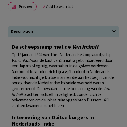
Add to wish list
Preview
Description
De scheepsramp met de
Van Imhoff
Op 19 januari 1942 werd het Nederlandse koopvaardijschip
Van Imhoff
voor de kust van Sumatra gebombardeerd door
een Japans vliegtuig, waarna het in de golven verdween.
Aan boord bevonden zich bijna vijfhonderd in Nederlands-
Indië woonachtige Duitse mannen die aan het begin van de
oorlog door de Nederlandse koloniale overheid waren
geïnterneerd. De bewakers en de bemanning van de
Van
Imhoff
brachten zichzelf in veiligheid, zonder zich te
bekommeren om de in het ruim opgesloten Duitsers. 411
van hen kwamen om het leven.
Internering van Duitse burgers in
Nederlands-Indië