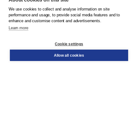
We use cookies to collect and analyse information on site
© 2026
Koninklijke Boom uitgevers
performance and usage, to provide social media features and to
enhance and customise content and advertisements.
Learn more
Customer service
Cookie settings
Support
Order
Allow all cookies
Returns
Teacher service
Contact
About Boom NT2
About us
Partners
Customized advice
Free shipping within NL above € 20