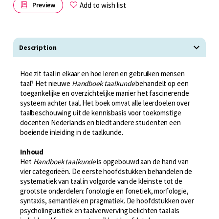
Add to wish list
Preview
Description
Hoe zit taal in elkaar en hoe leren en gebruiken mensen
taal? Het nieuwe
Handboek taalkunde
behandelt op een
toegankelijke en overzichtelijke manier het fascinerende
systeem achter taal. Het boek omvat alle leerdoelen over
taalbeschouwing uit de kennisbasis voor toekomstige
docenten Nederlands en biedt andere studenten een
boeiende inleiding in de taalkunde.
Inhoud
Het
Handboek taalkunde
is opgebouwd aan de hand van
vier categorieën. De eerste hoofdstukken behandelen de
systematiek van taal in volgorde van de kleinste tot de
grootste onderdelen: fonologie en fonetiek, morfologie,
syntaxis, semantiek en pragmatiek. De hoofdstukken over
psycholinguïstiek en taalverwerving belichten taal als