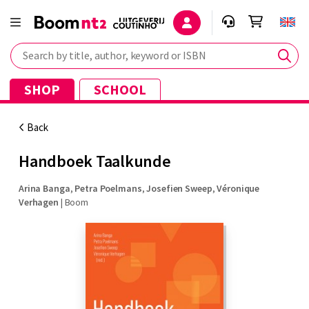
Search by title, author, keyword or ISBN
SHOP
SCHOOL
Back
Handboek Taalkunde
Arina Banga
,
Petra Poelmans
,
Josefien Sweep
,
Véronique
Verhagen
|
Boom