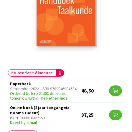
5% Student discount
Paperback
September 2022 | ISBN 9789046904534
48,50
Ordered before 21:00, delivered
tomorrow within The Netherlands
Online boek (2 jaar toegang via
Boom Student)
37,25
ISBN 3009010022153
Direct by e-mail