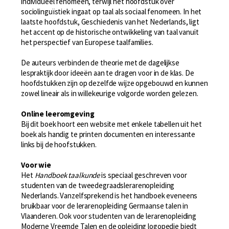
individueel fenomeen, terwijl het hoofdstuk over
sociolinguïstiek ingaat op taal als sociaal fenomeen. In het
laatste hoofdstuk, Geschiedenis van het Nederlands, ligt
het accent op de historische ontwikkeling van taal vanuit
het perspectief van Europese taalfamilies.
De auteurs verbinden de theorie met de dagelijkse
lespraktijk door ideeën aan te dragen voor in de klas. De
hoofdstukken zijn op dezelfde wijze opgebouwd en kunnen
zowel lineair als in willekeurige volgorde worden gelezen.
Online leeromgeving
Bij dit boek hoort een website met enkele tabellen uit het
boek als handig te printen documenten en interessante
links bij de hoofstukken.
Voor wie
Het
Handboek taalkunde
is speciaal geschreven voor
studenten van de tweedegraadslerarenopleiding
Nederlands. Vanzelfsprekend is het handboek eveneens
bruikbaar voor de lerarenopleiding Germaanse talen in
Vlaanderen. Ook voor studenten van de lerarenopleiding
Moderne Vreemde Talen en de opleiding logopedie biedt