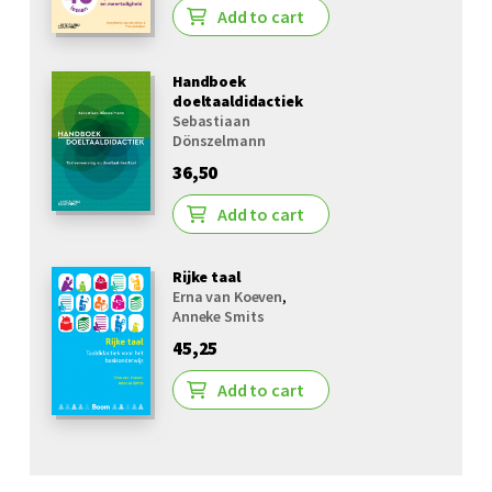
Add to cart
Handboek
doeltaaldidactiek
Sebastiaan
Dönszelmann
36,50
Add to cart
Rijke taal
Erna van Koeven
,
Anneke Smits
45,25
Add to cart