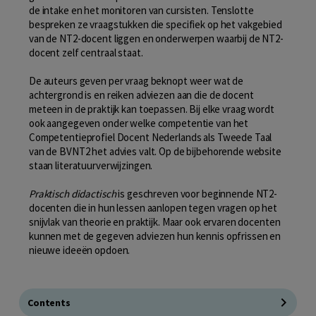
de intake en het monitoren van cursisten. Tenslotte
bespreken ze vraagstukken die specifiek op het vakgebied
van de NT2-docent liggen en onderwerpen waarbij de NT2-
docent zelf centraal staat.
De auteurs geven per vraag beknopt weer wat de
achtergrond is en reiken adviezen aan die de docent
meteen in de praktijk kan toepassen. Bij elke vraag wordt
ook aangegeven onder welke competentie van het
Competentieprofiel Docent Nederlands als Tweede Taal
van de BVNT2 het advies valt. Op de bijbehorende website
staan literatuurverwijzingen.
Praktisch didactisch
is geschreven voor beginnende NT2-
docenten die in hun lessen aanlopen tegen vragen op het
snijvlak van theorie en praktijk. Maar ook ervaren docenten
kunnen met de gegeven adviezen hun kennis opfrissen en
nieuwe ideeën opdoen.
Contents