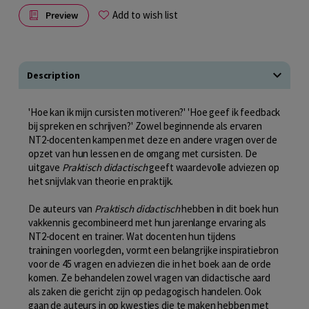
Add to wish list
Preview
Description
'Hoe kan ik mijn cursisten motiveren?' 'Hoe geef ik feedback
bij spreken en schrijven?' Zowel beginnende als ervaren
NT2-docenten kampen met deze en andere vragen over de
opzet van hun lessen en de omgang met cursisten. De
uitgave
Praktisch didactisch
geeft waardevolle adviezen op
het snijvlak van theorie en praktijk.
De auteurs van
Praktisch didactisch
hebben in dit boek hun
vakkennis gecombineerd met hun jarenlange ervaring als
NT2-docent en trainer. Wat docenten hun tijdens
trainingen voorlegden, vormt een belangrijke inspiratiebron
voor de 45 vragen en adviezen die in het boek aan de orde
komen. Ze behandelen zowel vragen van didactische aard
als zaken die gericht zijn op pedagogisch handelen. Ook
gaan de auteurs in op kwesties die te maken hebben met