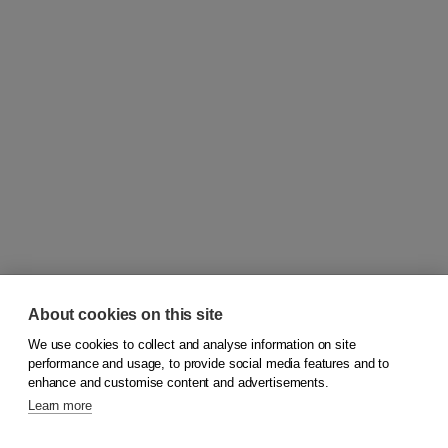
About cookies on this site
We use cookies to collect and analyse information on site
© 2026
Koninklijke Boom uitgevers
performance and usage, to provide social media features and to
enhance and customise content and advertisements.
Learn more
Customer service