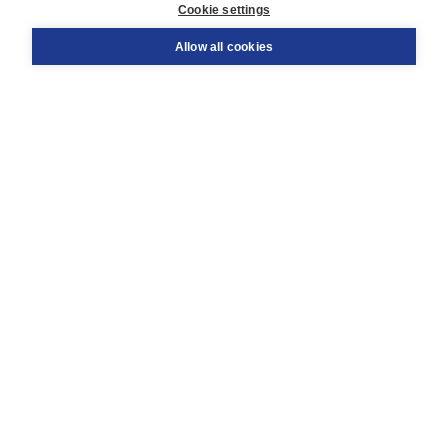
Cookie settings
Support
Order
Allow all cookies
Returns
Teacher service
Contact
About Boom NT2
About us
Partners
Customized advice
Free shipping within NL above € 20
Shopping secure with Thuiswinkelwaarborg
Terms and Conditions (for consumers)
Terms and Conditions (for businesses)
Promotional terms