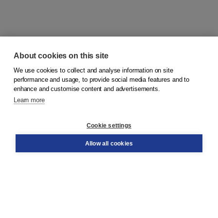
About cookies on this site
We use cookies to collect and analyse information on site
© 2026
Koninklijke Boom uitgevers
performance and usage, to provide social media features and to
enhance and customise content and advertisements.
Learn more
Customer service
Cookie settings
Support
Order
Allow all cookies
Returns
Teacher service
Contact
About Boom NT2
About us
Partners