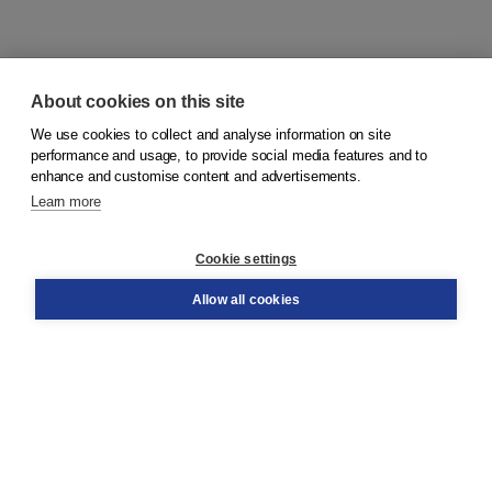
About cookies on this site
We use cookies to collect and analyse information on site
© 2026
Koninklijke Boom uitgevers
performance and usage, to provide social media features and to
enhance and customise content and advertisements.
Learn more
Customer service
Cookie settings
Support
Order
Allow all cookies
Returns
Teacher service
Contact
About Boom NT2
About us
Partners
Customized advice