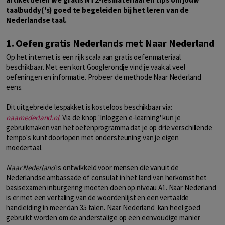
taalbuddy('s) goed te begeleiden bij het leren van de
Nederlandse taal.
1. Oefen gratis Nederlands met Naar Nederland
Op het internet is een rijk scala aan gratis oefenmateriaal
beschikbaar. Met een kort Googlerondje vind je vaak al veel
oefeningen en informatie. Probeer de methode Naar Nederland
eens.
Dit uitgebreide lespakket is kosteloos beschikbaar via:
naarnederland.nl
. Via de knop 'Inloggen e-learning' kun je
gebruikmaken van het oefenprogramma dat je op drie verschillende
tempo's kunt doorlopen met ondersteuning van je eigen
moedertaal.
Naar Nederland
is ontwikkeld voor mensen die vanuit de
Nederlandse ambassade of consulat in het land van herkomst het
basisexamen inburgering moeten doen op niveau A1. Naar Nederland
is er met een vertaling van de woordenlijst en een vertaalde
handleiding in meer dan 35 talen. Naar Nederland kan heel goed
gebruikt worden om de anderstalige op een eenvoudige manier