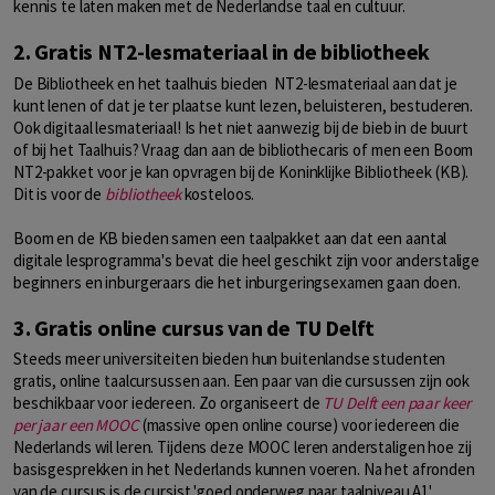
kennis te laten maken met de Nederlandse taal en cultuur.
2. Gratis NT2-lesmateriaal in de bibliotheek
De Bibliotheek en het taalhuis bieden NT2-lesmateriaal aan dat je
kunt lenen of dat je ter plaatse kunt lezen, beluisteren, bestuderen.
Ook digitaal lesmateriaal! Is het niet aanwezig bij de bieb in de buurt
of bij het Taalhuis? Vraag dan aan de bibliothecaris of men een Boom
NT2-pakket voor je kan opvragen bij de Koninklijke Bibliotheek (KB).
Dit is voor de
bibliotheek
kosteloos.
Boom en de KB bieden samen een taalpakket aan dat een aantal
digitale lesprogramma's bevat die heel geschikt zijn voor anderstalige
beginners en inburgeraars die het inburgeringsexamen gaan doen.
3. Gratis online cursus van de TU Delft
Steeds meer universiteiten bieden hun buitenlandse studenten
gratis, online taalcursussen aan. Een paar van die cursussen zijn ook
beschikbaar voor iedereen. Zo organiseert de
TU Delft een paar keer
per jaar een MOOC
(massive open online course) voor iedereen die
Nederlands wil leren. Tijdens deze MOOC leren anderstaligen hoe zij
basisgesprekken in het Nederlands kunnen voeren. Na het afronden
van de cursus is de cursist 'goed onderweg naar taalniveau A1'.