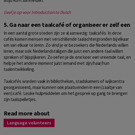
altijd kunt aanmelden.
Geef je op voor Introduction to Dutch
5. Ga naar een taalcafé of organiseer er zelf een
In een aantal grote steden zijn ze al aanwezig: taalcafés. In deze
cafés komen mensen met verschillende taalachtergronden bij elkaar
om van elkaar te leren. Zo vind je er bezoekers die Nederlands willen
leren, maar ook Nederlandstaligen die juist een andere taal willen
spreken of bijspijkeren. Zo oefen je de ene keer een vreemde taal, en
help je het andere moment juist iemand met zijn/haar/hun
taalontwikkeling.
Taalcafés worden vaak in bibliotheken, stadskamers of wijkcentra
georganiseerd, maar kunnen ook plaatsvinden in een (zaaltje van
een) café. Leuke hulpmiddelen om het gesprek op gang te brengen
zijn taalspelletjes.
Read more about
Language volunteers