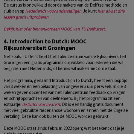
De cursus is ontwikkeld door de makers van de Delftse methode en
sluit aan op
Nederlands voor anderstaligen
. Je kunt
hier alvast drie
lessen gratis uitproberen
.
Bekijk hier of er binnenkort een MOOC van TU Delft start.
4. Introduction to Dutch: MOOC
Rijksuniversiteit Groningen
Net zoals TU Delft heeft het Talencentrum van de Rijksuniversiteit
Groningen een gratis programma ontwikkeld voor iedereen die wil
beginnen met Nederlands, of kennis wil maken met onze taal.
Het programma, genaamd Introduction to Dutch, heeft een looptijd
van 3 weken en een belasting van ongeveer 3 uur per week. In die 3
weken geven docenten van het Talencentrum feedback op vragen
en schrijfopdrachten van deelnemers. Bij het programma zit een
extraatje:
de Dutch Survival Kit
. Dit is een handig gratis document
met veel gebruikte Nederlandse woorden en zinnen met de Engelse
vertaling. Deze kan ook buiten de MOOC worden gebruikt.
Deze MOOC staat sinds februari 2022 open; wat betekent dat je je