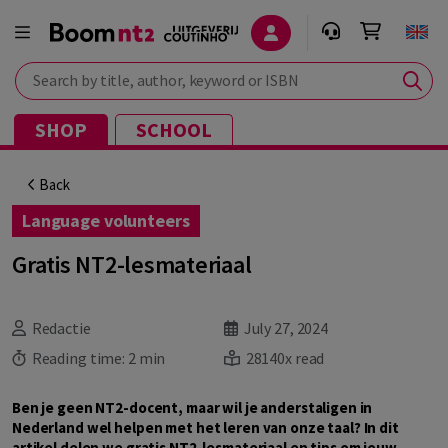
Search by title, author, keyword or ISBN
SHOP
SCHOOL
Back
Language volunteers
Gratis NT2-lesmateriaal
Redactie
July 27, 2024
Reading time:
2 min
28140x read
Ben je geen NT2-docent, maar wil je anderstaligen in
Nederland wel helpen met het leren van onze taal? In dit
artikel delen we gratis NT2-lesmateriaal en tips om jouw