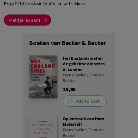
Prijs
:
€ 10,00 inclusief koffie en wat lekkers
Meld je nu aan!
Boeken van Becker & Becker
Het Englandspiel en
de geheime diensten
in Londen
Frans Becker
,
Tamara
Becker
29,90
Add to cart
Op verzoek van Hare
Majesteit
Frans Becker
,
Tamara
Becker