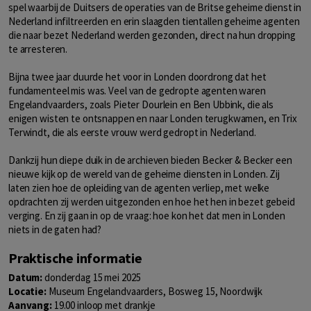
spel waarbij de Duitsers de operaties van de Britse geheime dienst in
Nederland infiltreerden en erin slaagden tientallen geheime agenten
die naar bezet Nederland werden gezonden, direct na hun dropping
te arresteren.
Bijna twee jaar duurde het voor in Londen doordrong dat het
fundamenteel mis was. Veel van de gedropte agenten waren
Engelandvaarders, zoals Pieter Dourlein en Ben Ubbink, die als
enigen wisten te ontsnappen en naar Londen terugkwamen, en Trix
Terwindt, die als eerste vrouw werd gedropt in Nederland.
Dankzij hun diepe duik in de archieven bieden Becker & Becker een
nieuwe kijk op de wereld van de geheime diensten in Londen. Zij
laten zien hoe de opleiding van de agenten verliep, met welke
opdrachten zij werden uitgezonden en hoe het hen in bezet gebeid
verging. En zij gaan in op de vraag: hoe kon het dat men in Londen
niets in de gaten had?
Praktische informatie
Datum:
donderdag 15 mei 2025
Locatie:
Museum Engelandvaarders, Bosweg 15, Noordwijk
Aanvang:
19.00 inloop met drankje