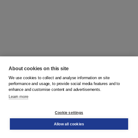
About cookies on this site
We use cookies to collect and analyse information on site
© 2026
Koninklijke Boom uitgevers
performance and usage, to provide social media features and to
enhance and customise content and advertisements.
Learn more
Customer service
Cookie settings
Support
Order
Allow all cookies
Returns
Teacher service