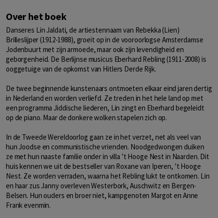
Over het boek
Danseres Lin Jaldati, de artiestennaam van Rebekka (Lien)
Brilleslijper (1912-1988), groeit op in de vooroorlogse Amsterdamse
Jodenbuurt met zijn armoede, maar ook zijn levendigheid en
geborgenheid. De Berlijnse musicus Eberhard Rebling (1911-2008) is
ooggetuige van de opkomst van Hitlers Derde Rijk.
De twee beginnende kunstenaars ontmoeten elkaar eind jaren dertig
in Nederland en worden verliefd. Ze treden in het hele land op met
een programma Jiddische liederen, Lin zingt en Eberhard begeleidt
op de piano. Maar de donkere wolken stapelen zich op.
In de Tweede Wereldoorlog gaan ze in het verzet, net als veel van
hun Joodse en communistische vrienden. Noodgedwongen duiken
ze met hun naaste familie onder in villa ’t Hooge Nest in Naarden. Dit
huis kennen we uit de bestseller van Roxane van Iperen, ’t Hooge
Nest. Ze worden verraden, waarna het Rebling lukt te ontkomen. Lin
en haar zus Janny overleven Westerbork, Auschwitz en Bergen-
Belsen. Hun ouders en broer niet, kampgenoten Margot en Anne
Frank evenmin.