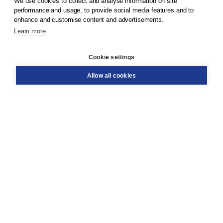
We use cookies to collect and analyse information on site
© 2026
Koninklijke Boom uitgevers
performance and usage, to provide social media features and to
enhance and customise content and advertisements.
Learn more
Customer service
Cookie settings
Support
Order
Allow all cookies
Returns
Teacher service
Contact
About Boom NT2
About us
Partners
Customized advice
Free shipping within NL above € 20
Shopping secure with Thuiswinkelwaarborg