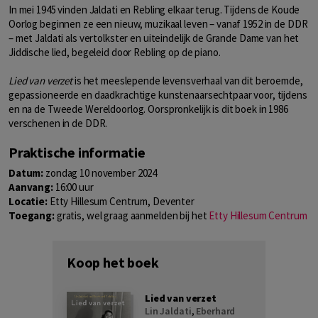
In mei 1945 vinden Jaldati en Rebling elkaar terug. Tijdens de Koude
Oorlog beginnen ze een nieuw, muzikaal leven – vanaf 1952 in de DDR
– met Jaldati als vertolkster en uiteindelijk de Grande Dame van het
Jiddische lied, begeleid door Rebling op de piano.
Lied van verzet
is het meeslepende levensverhaal van dit beroemde,
gepassioneerde en daadkrachtige kunstenaarsechtpaar voor, tijdens
en na de Tweede Wereldoorlog. Oorspronkelijk is dit boek in 1986
verschenen in de DDR.
Praktische informatie
Datum:
zondag 10 november 2024
Aanvang:
16:00 uur
Locatie:
Etty Hillesum Centrum, Deventer
Toegang:
gratis, wel graag aanmelden bij het
Etty Hillesum Centrum
Koop het boek
Lied van verzet
Lin Jaldati
,
Eberhard