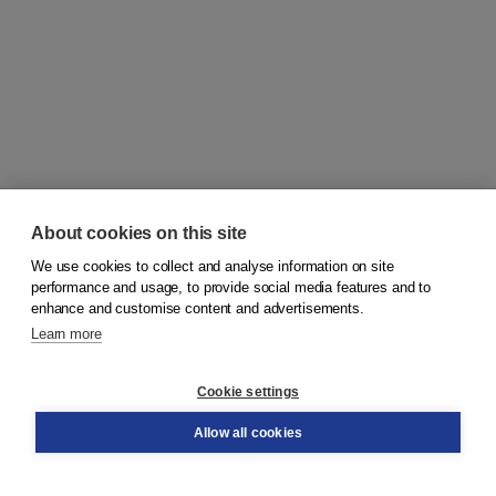
About cookies on this site
We use cookies to collect and analyse information on site
© 2026
Koninklijke Boom uitgevers
performance and usage, to provide social media features and to
enhance and customise content and advertisements.
Learn more
Customer service
Cookie settings
Support
Order
Allow all cookies
Returns
Teacher service
Contact