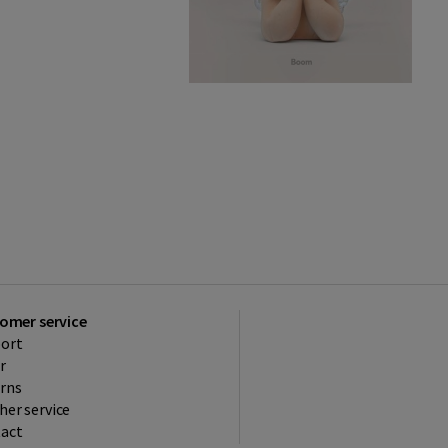
omer service
ort
r
rns
her service
act