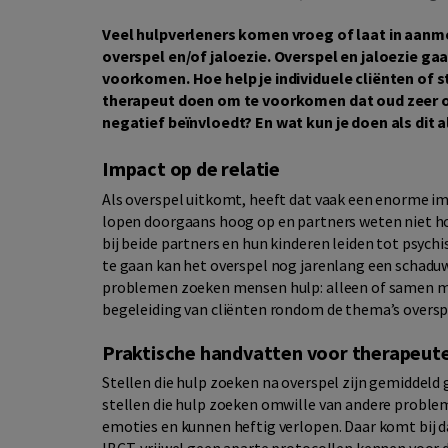
Veel hulpverleners komen vroeg of laat in aanm
overspel en/of jaloezie. Overspel en jaloezie ga
voorkomen. Hoe help je individuele cliënten of s
therapeut doen om te voorkomen dat oud zeer o
negatief beïnvloedt? En wat kun je doen als dit a
Impact op de relatie
Als overspel uitkomt, heeft dat vaak een enorme imp
lopen doorgaans hoog op en partners weten niet hoe
bij beide partners en hun kinderen leiden tot psyc
te gaan kan het overspel nog jarenlang een schaduw
problemen zoeken mensen hulp: alleen of samen met
begeleiding van cliënten rondom de thema’s overspel
Praktische handvatten voor therapeut
Stellen die hulp zoeken na overspel zijn gemiddel
stellen die hulp zoeken omwille van andere problem
emoties en kunnen heftig verlopen. Daar komt bij d
IBCT, vrijwel geen aparte protocollen kennen voor 