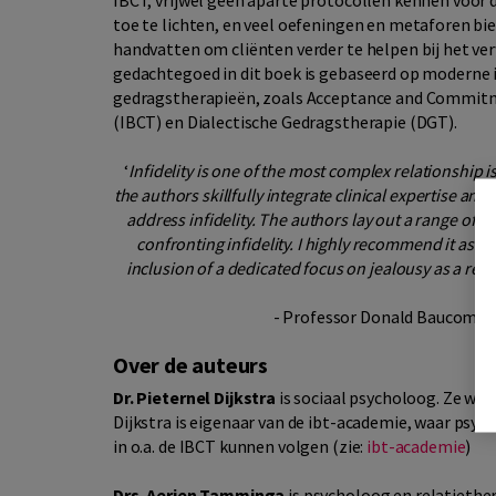
toe te lichten, en veel oefeningen en metaforen bi
handvatten om cliënten verder te helpen bij het v
gedachtegoed in dit boek is gebaseerd op moderne i
gedragstherapieën, zoals Acceptance and Commitm
(IBCT) en Dialectische Gedragstherapie (DGT).
‘
Infidelity is one of the most complex relationship i
the authors skillfully integrate clinical expertise an
address infidelity. The authors lay out a range of 
confronting infidelity. I highly recommend it as o
inclusion of a dedicated focus on jealousy as a rel
- Professor Donald Baucom (Un
Over de auteurs
Dr. Pieternel Dijkstra
is sociaal psycholoog. Ze werk
Dijkstra is eigenaar van de ibt-academie, waar psy
in o.a. de IBCT kunnen volgen (zie:
ibt-academie
)
Drs. Aerjen Tamminga
is psycholoog en relatiether