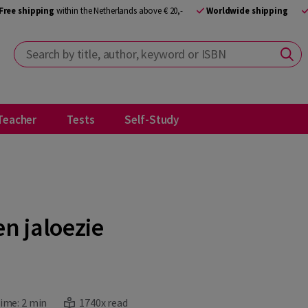
Free shipping
within the Netherlands above € 20,-
Worldwide shipping
Search by title, author, keyword or ISBN
Teacher
Tests
Self-Study
n jaloezie
ime:
2 min
1740x read