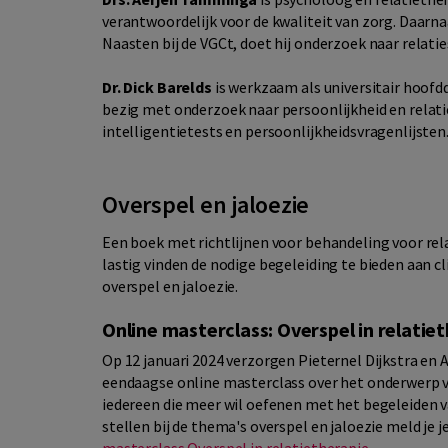
verantwoordelijk voor de kwaliteit van zorg. Daarnaas
Naasten bij de VGCt, doet hij onderzoek naar relatie
Dr. Dick Barelds
is werkzaam als universitair hoofdd
bezig met onderzoek naar persoonlijkheid en relat
intelligentietests en persoonlijkheidsvragenlijsten
Overspel en jaloezie
Een boek met richtlijnen voor behandeling voor rel
lastig vinden de nodige begeleiding te bieden aan c
overspel en jaloezie.
Online masterclass: Overspel in relatie
Op 12 januari 2024 verzorgen Pieternel Dijkstra e
eendaagse online masterclass over het onderwerp v
iedereen die meer wil oefenen met het begeleiden va
stellen bij de thema's overspel en jaloezie meld je je
masterclass Overspel in relatietherapie
.