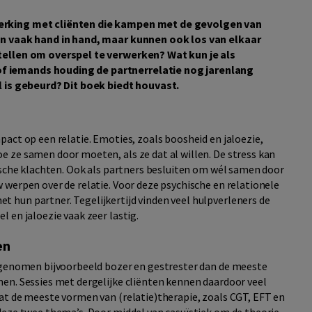
erking met cliënten die kampen met de gevolgen van
an vaak hand in hand, maar kunnen ook los van elkaar
tellen om overspel te verwerken? Wat kun je als
f iemands houding de partnerrelatie nog jarenlang
l is gebeurd? Dit boek biedt houvast.
act op een relatie. Emoties, zoals boosheid en jaloezie,
 ze samen door moeten, als ze dat al willen. De stress kan
hische klachten. Ook als partners besluiten om wél samen door
 werpen over de relatie. Voor deze psychische en relationele
 hun partner. Tegelijkertijd vinden veel hulpverleners de
 en jaloezie vaak zeer lastig.
en
d genomen bijvoorbeeld bozer en gestrester dan de meeste
en. Sessies met dergelijke cliënten kennen daardoor veel
at de meeste vormen van (relatie)therapie, zoals CGT, EFT en
deze twee thema’s. Door middel van casuïstiek om de theorie