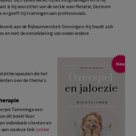
t is hij voorzitter van de sectie voor Relatie, Gezin en
s en geeft hij trainingen aan professionals.
ocent aan de Rijksuniversiteit Groningen. Hij houdt zich
ies en met de ontwikkeling van onder andere
.
New
atietherapeuten die het
liënten over de thema's
therapie
n Aerjen Tamminga een
an dit boek! Voor
n individuele clienten en
 aan via deze link:
online