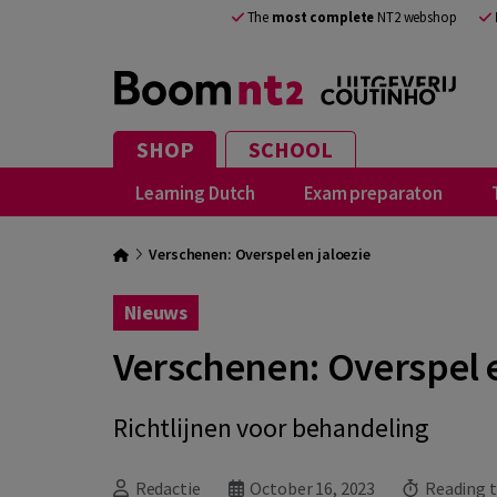
The
most complete
NT2 webshop
SHOP
SCHOOL
Learning Dutch
Exam preparaton
Verschenen: Overspel en jaloezie
Nieuws
Verschenen: Overspel e
Richtlijnen voor behandeling
Redactie
October 16, 2023
Reading t