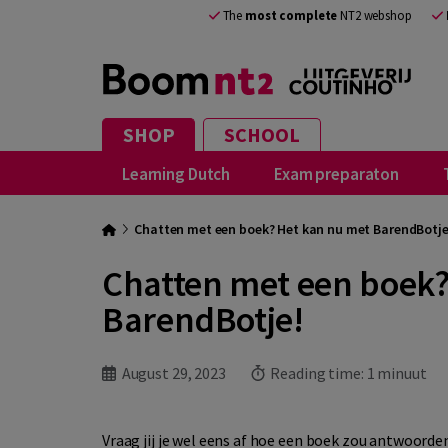
The
most complete
NT2 webshop
SHOP
SCHOOL
Learning Dutch
Exam preparaton
Chatten met een boek? Het kan nu met BarendBotje
Chatten met een boek?
BarendBotje!
August 29, 2023
Reading time:
1 minuut
Vraag jij je wel eens af hoe een boek zou antwoorde