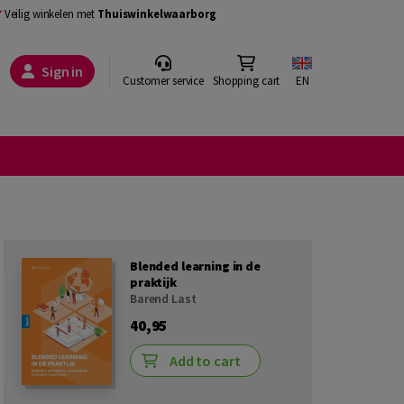
Veilig winkelen met
Thuiswinkelwaarborg
Sign in
Customer service
Shopping cart
EN
Blended learning in de
praktijk
Barend Last
40,95
Add to cart