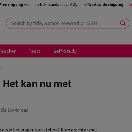
Free shipping
within the Netherlands above € 20,-
Worldwide shipping
Search by title, author, keyword or ISBN
Teacher
Tests
Self-Study
!
 Het kan nu met
1644x read
n als je het vragen kon stellen? Kom erachter met