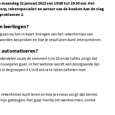
aandag 31 januari 2022 van 19:00 tot 19:30 uur. Het
rp, rekenspecialist en auteur van de boeken Aan de slag
problemen 2.
n leerlingen?
gegaan op het in kaart brengen van het rekentempo van
orden besproken en hoe je resultaten kunt interpreteren.
et automatiseren?
nderdelen zoals de sommen t/m 10 en de tafels zorgt dat
soepeler gaat. In het webinar wordt een doorgaande lijn
 in de groepen 3 t/m 8 extra te laten oefenen met
 rekenfeiten kunt leren en hoe je ervoor zorgt dat kennis
mijn geheugen. Het gaat hierbij om werkvormen, online