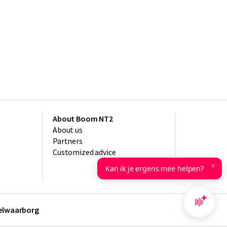
About Boom NT2
About us
Partners
Customized advice
×
Kan ik je ergens mee helpen?
kelwaarborg