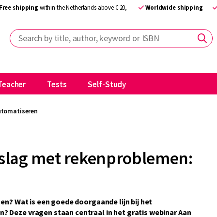
Free shipping
within the Netherlands above € 20,-
Worldwide shipping
Search by title, author, keyword or ISBN
Teacher
Tests
Self-Study
utomatiseren
 slag met rekenproblemen:
gen? Wat is een goede doorgaande lijn bij het
? Deze vragen staan centraal in het gratis webinar Aan