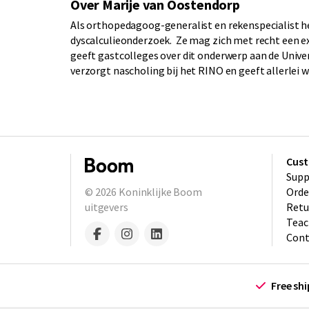
Over Marije van Oostendorp
Als orthopedagoog-generalist en rekenspecialist he
dyscalculieonderzoek. Ze mag zich met recht een e
geeft gastcolleges over dit onderwerp aan de Unive
verzorgt nascholing bij het RINO en geeft allerlei 
Cust
Supp
© 2026
Koninklijke Boom
Orde
uitgevers
Retu
Teac
Cont
Free sh