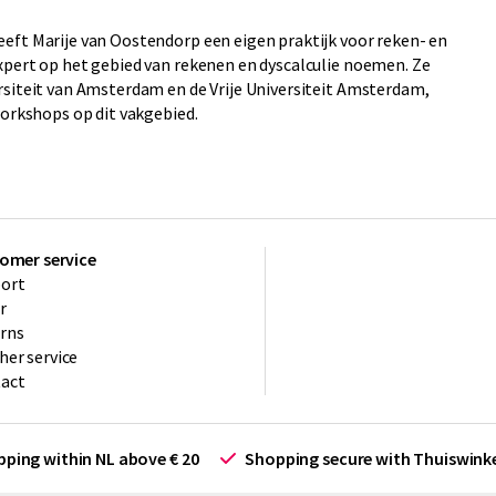
eft Marije van Oostendorp een eigen praktijk voor reken- en
xpert op het gebied van rekenen en dyscalculie noemen. Ze
rsiteit van Amsterdam en de Vrije Universiteit Amsterdam,
workshops op dit vakgebied.
omer service
ort
r
rns
her service
act
ipping within NL above € 20
Shopping secure with Thuiswin