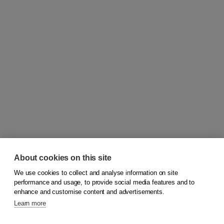
About cookies on this site
We use cookies to collect and analyse information on site
© 2026
Koninklijke Boom uitgevers
performance and usage, to provide social media features and to
enhance and customise content and advertisements.
Learn more
Customer service