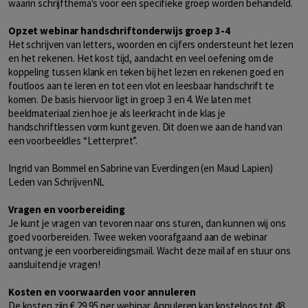
waarin schrijfthema's voor een specifieke groep worden behandeld.
Opzet webinar handschriftonderwijs groep 3-4
Het schrijven van letters, woorden en cijfers ondersteunt het lezen
en het rekenen. Het kost tijd, aandacht en veel oefening om de
koppeling tussen klank en teken bij het lezen en rekenen goed en
foutloos aan te leren en tot een vlot en leesbaar handschrift te
komen. De basis hiervoor ligt in groep 3 en 4. We laten met
beeldmateriaal zien hoe je als leerkracht in de klas je
handschriftlessen vorm kunt geven. Dit doen we aan de hand van
een voorbeeldles “Letterpret”.
Ingrid van Bommel en Sabrine van Everdingen (en Maud Lapien)
Leden van SchrijvenNL
Vragen en voorbereiding
Je kunt je vragen van tevoren naar ons sturen, dan kunnen wij ons
goed voorbereiden. Twee weken voorafgaand aan de webinar
ontvang je een voorbereidingsmail. Wacht deze mail af en stuur ons
aansluitend je vragen!
Kosten en voorwaarden voor annuleren
De kosten zijn € 29,95 per webinar. Annuleren kan kosteloos tot 48