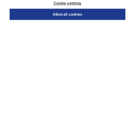
Cookie settings
Support
Order
Allow all cookies
Returns
Teacher service
Contact
About Boom NT2
About us
Partners
Customized advice
Free shipping within NL above € 20
Shopping secure with Thuiswinkelwaarborg
Terms and Conditions (for consumers)
Terms and Conditions (for businesses)
Promotional terms