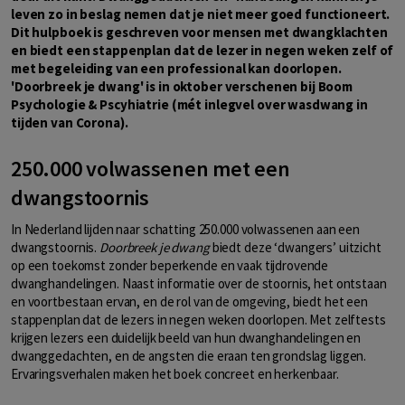
leven zo in beslag nemen dat je niet meer goed functioneert.
Dit hulpboek is geschreven voor mensen met dwangklachten
en biedt een stappenplan dat de lezer in negen weken zelf of
met begeleiding van een professional kan doorlopen.
'Doorbreek je dwang' is in oktober verschenen bij Boom
Psychologie & Pscyhiatrie (mét inlegvel over wasdwang in
tijden van Corona).
250.000 volwassenen met een
dwangstoornis
In Nederland lijden naar schatting 250.000 volwassenen aan een
dwangstoornis.
Doorbreek je dwang
biedt deze ‘dwangers’ uitzicht
op een toekomst zonder beperkende en vaak tijdrovende
dwanghandelingen. Naast informatie over de stoornis, het ontstaan
en voortbestaan ervan, en de rol van de omgeving, biedt het een
stappenplan dat de lezers in negen weken doorlopen. Met zelftests
krijgen lezers een duidelijk beeld van hun dwanghandelingen en
dwanggedachten, en de angsten die eraan ten grondslag liggen.
Ervaringsverhalen maken het boek concreet en herkenbaar.