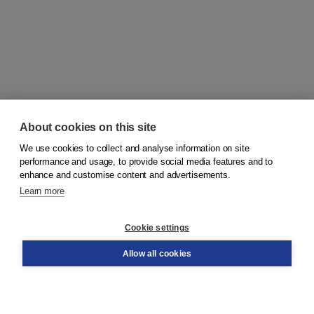
About cookies on this site
We use cookies to collect and analyse information on site
© 2026
Koninklijke Boom uitgevers
performance and usage, to provide social media features and to
enhance and customise content and advertisements.
Learn more
Customer service
Cookie settings
Support
Order
Allow all cookies
Returns
Teacher service
Contact