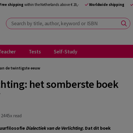
Free shipping
within the Netherlands above € 20,-
Worldwide shipping
Search by title, author, keyword or ISBN
Teacher
Tests
Self-Study
van de twintigste eeuw
ichting: het somberste boek
w
2445x read
uurfilosofie
Dialectiek van de Verlichting
. Dat dit boek