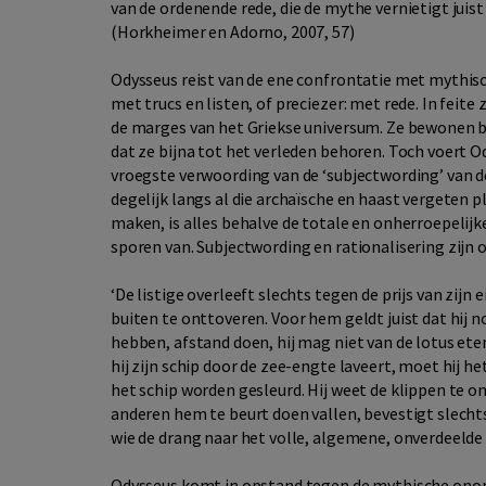
van de ordenende rede, die de mythe vernietigt juist
(Horkheimer en Adorno, 2007, 57)
Odysseus reist van de ene confrontatie met mythis
met trucs en listen, of preciezer: met rede. In feit
de marges van het Griekse universum. Ze bewonen bij
dat ze bijna tot het verleden behoren. Toch voert 
vroegste verwoording van de ‘subjectwording’ van de
degelijk langs al die archaïsche en haast vergeten p
maken, is alles behalve de totale en onherroepelijke 
sporen van. Subjectwording en rationalisering zijn o
‘De listige overleeft slechts tegen de prijs van zijn
buiten te onttoveren. Voor hem geldt juist dat hij 
hebben, afstand doen, hij mag niet van de lotus ete
hij zijn schip door de zee-engte laveert, moet hij het
het schip worden gesleurd. Hij weet de klippen te omz
anderen hem te beurt doen vallen, bevestigt slecht
wie de drang naar het volle, algemene, onverdeelde g
Odysseus komt in opstand tegen de mythische onon