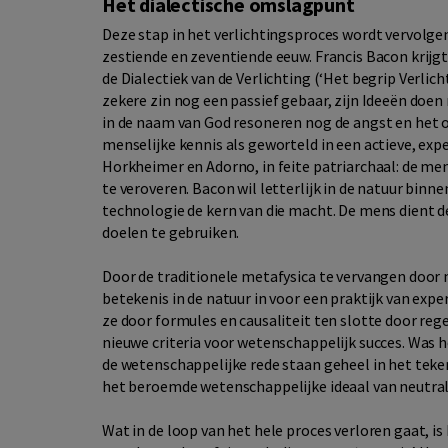
Het dialectische omslagpunt
Deze stap in het verlichtingsproces wordt vervolgen
zestiende en zeventiende eeuw. Francis Bacon krijg
de Dialectiek van de Verlichting (‘Het begrip Verlich
zekere zin nog een passief gebaar, zijn Ideeën doe
in de naam van God resoneren nog de angst en het 
menselijke kennis als geworteld in een actieve, exp
Horkheimer en Adorno, in feite patriarchaal: de men
te veroveren. Bacon wil letterlijk in de natuur bin
technologie de kern van die macht. De mens dient de
doelen te gebruiken.
Door de traditionele metafysica te vervangen doo
betekenis in de natuur in voor een praktijk van ex
ze door formules en causaliteit ten slotte door reg
nieuwe criteria voor wetenschappelijk succes. Was 
de wetenschappelijke rede staan geheel in het teke
het beroemde wetenschappelijke ideaal van neutral
Wat in de loop van het hele proces verloren gaat, i