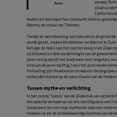
eeuwse Duits
plaatsvinden
Californisch
beiden als ballingen hun toevlucht hebben gevond
Adorno, de vrouw van Theodor.
Terwijl de wereldoorlog voortwoedt en de genocide o
wordt gezet, maken Horkheimer en Adorno in Zuid-Ca
Getuige de tekst van het laatste essay in de
Dialecti
zij althans ten dele op de hoogte van de gebeurteni
jaren zestig wordt het boek weer snel vergeten, ma
eind van de jaren tachtig, toen het postmodernism
Plotseling zijn Horkheimer en Adorno belangrijke
verbonden kritiek op de valse illusies van de modern
Tussen mythe en verlichting
In het eerste ‘Excurs’ van de
Dialectiek van de Verlic
het epische verhaal van de reis van Odysseus van Tro
balanceert van een nog mythische naar een reeds ve
trekken op en: de eerbiedwaardige kosmos van de b