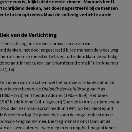
te eeuw is, blijkt uit de eerste zinnen: ‘Vanouds heeft
rtschrijdend denken, het doel nagestreefd bij de mensen
r te laten optreden. Maar de volledig verlichte aarde
tiek van de Verlichting
ft verlichting, in de meest omvattende zin van
end denken, het doel nagestreefd bij de mensen de vrees weg
hen als heer en meester te laten optreden. Maar de volledig
rde straalt in het teken van triomferend onheil.’ (Horkheimer
007, 16)
ste zinnen van misschien wel het somberste boek dat in de
euw is verschenen, de
Dialektik der Aufklärung
van Max
(1895–1973) en Theodor Adorno (1903–1969). Het boek
 1947 bij de kleine Exil-uitgeverij Querido in Amsterdam, maar
oltooiden het manuscript reeds in 1944, op het dieptepunt
de Wereldoorlog. Ze geven het toen de nogal onbestemde
phische Fragmente
mee. Die fragmenten ontstaan uit de
sen de twee auteurs, twee diep in een nog half negentiende-