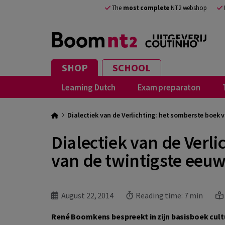
The
most complete
NT2 webshop
SHOP
SCHOOL
Learning Dutch
Exam preparaton
Dialectiek van de Verlichting: het somberste boek 
Dialectiek van de Verl
van de twintigste eeu
August 22, 2014
Reading time:
7 min
René Boomkens bespreekt in zijn basisboek cult