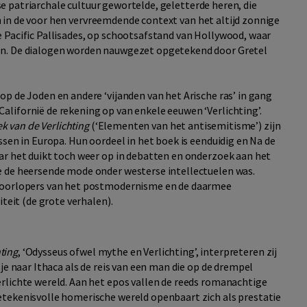
e patriarchale cultuur gewortelde, geletterde heren, die
 in de voor hen vervreemdende context van het altijd zonnige
e Pacific Pallisades, op schootsafstand van Hollywood, waar
en. De dialogen worden nauwgezet opgetekend door Gretel
p de Joden en andere ‘vijanden van het Arische ras’ in gang
lifornië de rekening op van enkele eeuwen ‘Verlichting’.
ek van de Verlichting
(‘Elementen van het antisemitisme’) zijn
ssen in Europa. Hun oordeel in het boek is eenduidig en Na de
ar het duikt toch weer op in debatten en onderzoek aan het
e de heersende mode onder westerse intellectuelen was.
 voorlopers van het postmodernisme en de daarmee
iteit (de grote verhalen).
hting
, ‘Odysseus ofwel mythe en Verlichting’, interpreteren zij
je naar Ithaca als de reis van een man die op de drempel
rlichte wereld. Aan het epos vallen de reeds romanachtige
etekenisvolle homerische wereld openbaart zich als prestatie