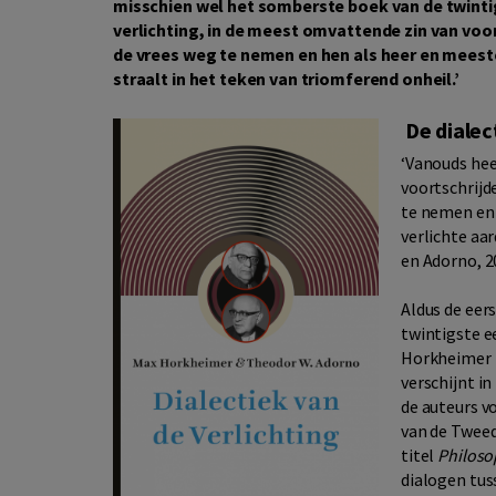
misschien wel het somberste boek van de twintigs
verlichting, in de meest omvattende zin van voo
de vrees weg te nemen en hen als heer en meeste
straalt in het teken van triomferend onheil.’
De dialec
‘Vanouds hee
voortschrijd
te nemen en 
verlichte aa
en Adorno, 2
Aldus de eer
twintigste e
Horkheimer 
verschijnt in
de auteurs v
van de Twee
titel
Philoso
dialogen tus