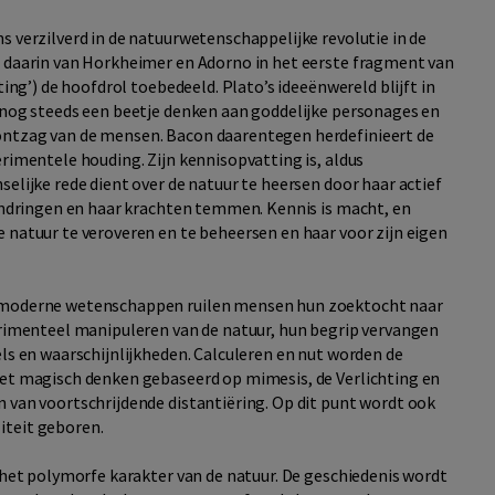
s verzilverd in de natuurwetenschappelijke revolutie in de
t daarin van Horkheimer en Adorno in het eerste fragment van
ting’) de hoofdrol toebedeeld. Plato’s ideeënwereld blijft in
n nog steeds een beetje denken aan goddelijke personages en
ontzag van de mensen. Bacon daarentegen herdefinieert de
erimentele houding. Zijn kennisopvatting is, aldus
selijke rede dient over de natuur te heersen door haar actief
nendringen en haar krachten temmen. Kennis is macht, en
 natuur te veroveren en te beheersen en haar voor zijn eigen
r moderne wetenschappen ruilen mensen hun zoektocht naar
perimenteel manipuleren van de natuur, hun begrip vervangen
els en waarschijnlijkheden. Calculeren en nut worden de
het magisch denken gebaseerd op mimesis, de Verlichting en
n van voortschrijdende distantiëring. Op dit punt wordt ook
iteit geboren.
s het polymorfe karakter van de natuur. De geschiedenis wordt