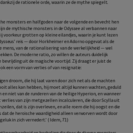
 dankzij de rationele orde, waarin ze de mythe spiegelt.
che monsters en halfgoden naar de volgende en bevecht hen
e zijn de mythische monsters in de Odyssee al verbannen naar
 voorkeur grotten op kleine eilandjes, waarin je kunt lezen
Odysseus’ reis — door Horkheimer en Adorno opgevat als de
 mens, van de rationalisering van de werkelijkheid — wel
lekken. De moderne ratio, zo willen de auteurs duidelijk
bevrijding uit de magische voortijd. Zij draagt er juist de
ok een vorm van verlies of van resignatie:
 eigen droom, die hij laat varen door zich net als de machten
nooit alles kan hebben, hij moet altijd kunnen wachten, geduld
n en niet van de runderen van de heilige Hyperion, en wanneer
 verlies van zijn metgezellen incalculeren, die door Scylla uit
eilen, dat is zijn overleven, en alle roem die hij oogst en die
s dat de heroïsche waardigheid alleen verworven wordt door
eluk in zich vernedert.’ ( Idem, 71)
tkoombaarheid en herhaling die door de diverse monsters