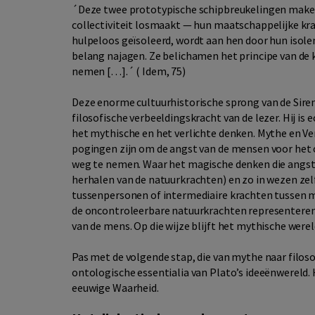
´Deze twee prototypische schipbreukelingen maken v
collectiviteit losmaakt — hun maatschappelijke kra
hulpeloos geïsoleerd, wordt aan hen door hun isol
belang najagen. Ze belichamen het principe van de k
nemen […].´ ( Idem, 75)
Deze enorme cultuurhistorische sprong van de Siren
filosofische verbeeldingskracht van de lezer. Hij is
het mythische en het verlichte denken. Mythe en Verl
pogingen zijn om de angst van de mensen voor het 
weg te nemen. Waar het magische denken die angst 
herhalen van de natuurkrachten) en zo in wezen zelf 
tussenpersonen of intermediaire krachten tussen m
de oncontroleerbare natuurkrachten representere
van de mens. Op die wijze blijft het mythische were
Pas met de volgende stap, die van mythe naar filoso
ontologische essentialia van Plato’s ideeënwereld. 
eeuwige Waarheid.