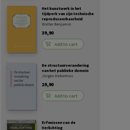
Het kunstwerk in het
tijdperk van zijn technische
reproduceerbaarheid
Walter Benjamin
39,90
Add to cart
De structuurverandering
van het publieke domein
Jürgen Habermas
29,90
Add to cart
Erfenissen van de
Verlichting