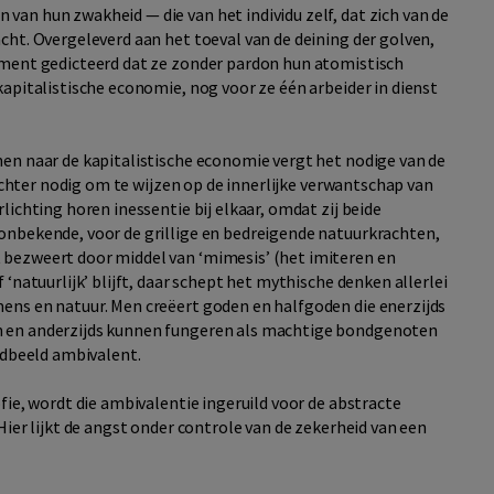
an hun zwakheid — die van het individu zelf, dat zich van de
cht. Overgeleverd aan het toeval van de deining der golven,
ement gedicteerd dat ze zonder pardon hun atomistisch
apitalistische economie, nog voor ze één arbeider in dienst
en naar de kapitalistische economie vergt het nodige van de
 echter nodig om te wijzen op de innerlijke verwantschap van
ichting horen inessentie bij elkaar, omdat zij beide
onbekende, voor de grillige en bedreigende natuurkrachten,
bezweert door middel van ‘mimesis’ (het imiteren en
‘natuurlijk’ blijft, daar schept het mythische denken allerlei
ens en natuur. Men creëert goden en halfgoden die enerzijds
n en anderzijds kunnen fungeren als machtige bondgenoten
ldbeeld ambivalent.
fie, wordt die ambivalentie ingeruild voor de abstracte
Hier lijkt de angst onder controle van de zekerheid van een