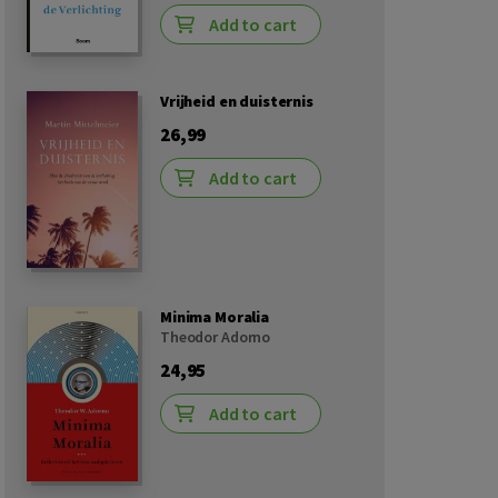
Add to cart
Vrijheid en duisternis
26,99
Add to cart
Minima Moralia
Theodor Adorno
24,95
Add to cart