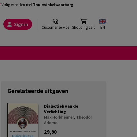
Veilig winkelen met
Thuiswinkelwaarborg
Sign in
Customer service
Shopping cart
EN
Gerelateerde uitgaven
Dialectiek van de
Verlichting
Max Horkheimer
,
Theodor
Adorno
29,90