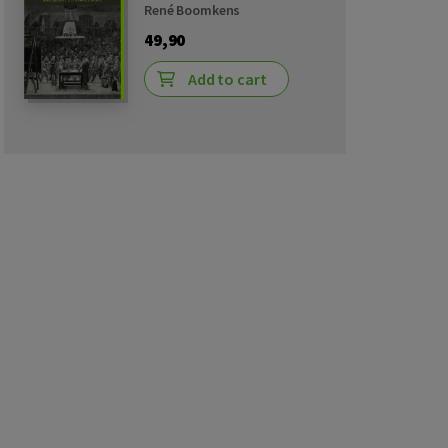
René Boomkens
49,90
Add to cart