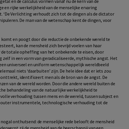
 getal en de calculus vormen vanaf nu de kern van de
ge en rijke werkelijkheid van de menselijke ervaring
 ‘De Verlichting verhoudt zich tot de dingen als de dictator
manipuleren. De man van de wetenschap kent de dingen, voor
as komt en poogt door die reductie de onbekende wereld te
esteert, kan de mensheid zich bevrijd voelen van haar
r de totale opheffing van het onbekende te eisen, door
ng zelf in een vorm van geradicaliseerde, mythische angst. Het
 een universeel en uniform wetenschappelijk wereldbeeld
lemaal niets ‘daarbuiten’ zijn. De hele idee dat er iets zou
onttrekt, identificeert men als de bron van de angst. De
en van de wereld worden. Door die andere wereld buiten de
he behandeling van de natuurlijke werkelijkheid te
svolle verhouding tussen mens en de wereld, tussen subject en
 louter instrumentele, technologische verhouding tot de
n nogal onthutsend: de menselijke rede belooft de mensheid
nderwerpt zij de mensheid aan de heerschappij van een