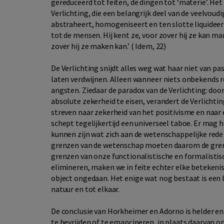
gereduceerd tot feiten, de dingen tot ‘materie’. Het
Verlichting, die een belangrijk deel van de veelvoudi
abstraheert, homogeniseert en ten slotte liquideert.
tot de mensen. Hij kent ze, voor zover hij ze kan 
zover hij ze maken kan.’ ( Idem, 22)
De Verlichting snijdt alles weg wat haar niet van p
laten verdwijnen. Alleen wanneer niets onbekends r
angsten. Ziedaar de paradox van de Verlichting: doo
absolute zekerheid te eisen, verandert de Verlichti
streven naar zekerheid van het positivisme en naar
schept tegelijkertijd een universeel taboe. Er mag he
kunnen zijn wat zich aan de wetenschappelijke rede 
grenzen van de wetenschap moeten daarom de grenz
grenzen van onze functionalistische en formalistisc
elimineren, maken we in feite echter elke betekeni
object ongedaan. Het enige wat nog bestaat is een
natuur en tot elkaar.
De conclusie van Horkheimer en Adorno is helder e
te bevrijden of te emanciperen, in plaats daarvan o