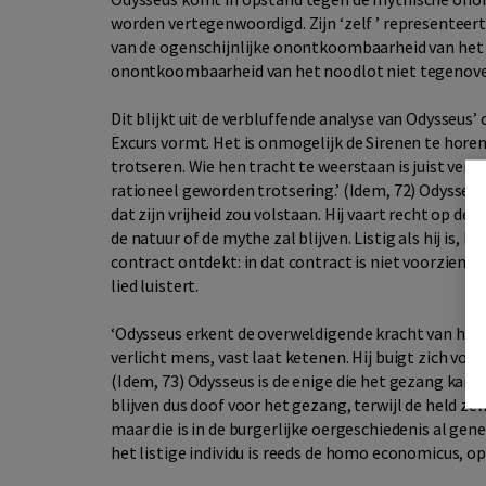
worden vertegenwoordigd. Zijn ‘zelf ’ representeer
van de ogenschijnlijke onontkoombaarheid van het 
onontkoombaarheid van het noodlot niet tegenover 
Dit blijkt uit de verbluffende analyse van Odysseus
Excurs vormt. Het is onmogelijk de Sirenen te horen 
trotseren. Wie hen tracht te weerstaan is juist verl
rationeel geworden trotsering.’ (Idem, 72) Odysseus 
dat zijn vrijheid zou volstaan. Hij vaart recht op de 
de natuur of de mythe zal blijven. Listig als hij is, 
contract ontdekt: in dat contract is niet voorzien 
lied luistert.
‘Odysseus erkent de overweldigende kracht van het ar
verlicht mens, vast laat ketenen. Hij buigt zich voor h
(Idem, 73) Odysseus is de enige die het gezang kan
blijven dus doof voor het gezang, terwijl de held ze
maar die is in de burgerlijke oergeschiedenis al gen
het listige individu is reeds de homo economicus, op 