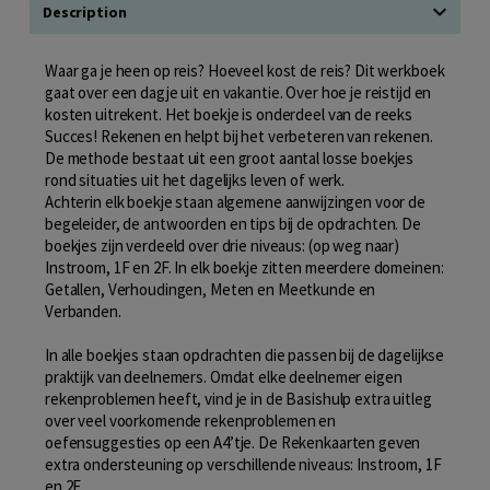
Description
Waar ga je heen op reis? Hoeveel kost de reis? Dit werkboek
gaat over een dagje uit en vakantie. Over hoe je reistijd en
kosten uitrekent. Het boekje is onderdeel van de reeks
Succes! Rekenen en helpt bij het verbeteren van rekenen.
De methode bestaat uit een groot aantal losse boekjes
rond situaties uit het dagelijks leven of werk.
Achterin elk boekje staan algemene aanwijzingen voor de
begeleider, de antwoorden en tips bij de opdrachten. De
boekjes zijn verdeeld over drie niveaus: (op weg naar)
Instroom, 1F en 2F. In elk boekje zitten meerdere domeinen:
Getallen, Verhoudingen, Meten en Meetkunde en
Verbanden.
In alle boekjes staan opdrachten die passen bij de dagelijkse
praktijk van deelnemers. Omdat elke deelnemer eigen
rekenproblemen heeft, vind je in de Basishulp extra uitleg
over veel voorkomende rekenproblemen en
oefensuggesties op een A4’tje. De Rekenkaarten geven
extra ondersteuning op verschillende niveaus: Instroom, 1F
en 2F.