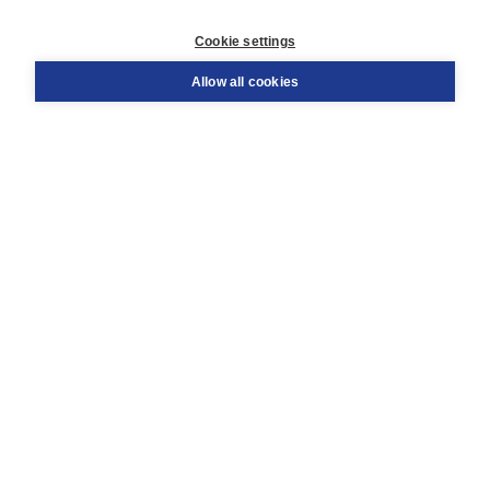
Customer service
Cookie settings
Support
Order
Allow all cookies
Returns
Teacher service
Contact
About Boom NT2
About us
Partners
Customized advice
Free shipping within NL above € 20
Shopping secure with Thuiswinkelwaarborg
Terms and Conditions (for consumers)
Terms and Conditions (for businesses)