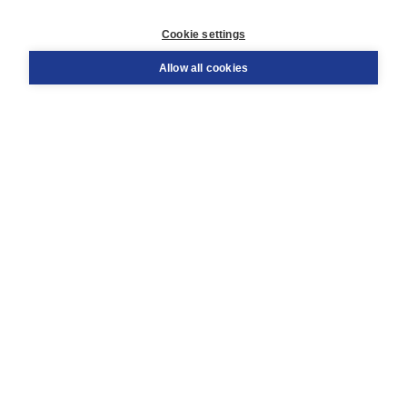
Customer service
Cookie settings
Support
Order
Allow all cookies
Returns
Teacher service
Contact
About Boom NT2
About us
Partners
Customized advice
Free shipping within NL above € 20
Shopping secure with Thuiswinkelwaarborg
Terms and Conditions (for consumers)
Terms and Conditions (for businesses)