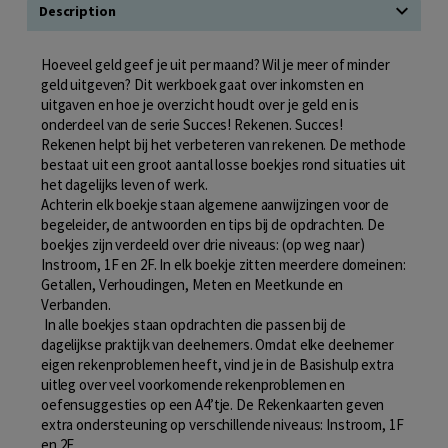
Description
Hoeveel geld geef je uit per maand? Wil je meer of minder
geld uitgeven? Dit werkboek gaat over inkomsten en
uitgaven en hoe je overzicht houdt over je geld en is
onderdeel van de serie Succes! Rekenen. Succes!
Rekenen helpt bij het verbeteren van rekenen. De methode
bestaat uit een groot aantal losse boekjes rond situaties uit
het dagelijks leven of werk.
Achterin elk boekje staan algemene aanwijzingen voor de
begeleider, de antwoorden en tips bij de opdrachten. De
boekjes zijn verdeeld over drie niveaus: (op weg naar)
Instroom, 1F en 2F. In elk boekje zitten meerdere domeinen:
Getallen, Verhoudingen, Meten en Meetkunde en
Verbanden.
In alle boekjes staan opdrachten die passen bij de
dagelijkse praktijk van deelnemers. Omdat elke deelnemer
eigen rekenproblemen heeft, vind je in de Basishulp extra
uitleg over veel voorkomende rekenproblemen en
oefensuggesties op een A4’tje. De Rekenkaarten geven
extra ondersteuning op verschillende niveaus: Instroom, 1F
en 2F.