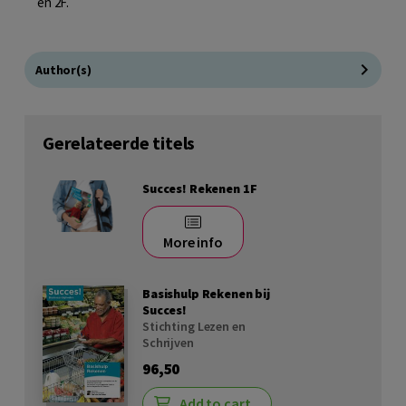
en 2F.
Author(s)
Gerelateerde titels
Succes! Rekenen 1F
More info
Basishulp Rekenen bij
Succes!
Stichting Lezen en
Schrijven
96,50
Add to cart