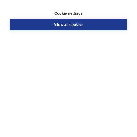
Customer service
Cookie settings
Support
Order
Allow all cookies
Returns
Teacher service
Contact
About Boom NT2
About us
Partners
Customized advice
Free shipping within NL above € 20
Shopping secure with Thuiswinkelwaarborg
Terms and Conditions (for consumers)
Terms and Conditions (for businesses)