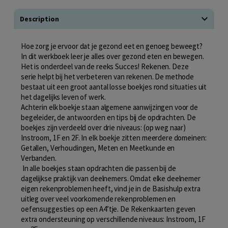
Description
Hoe zorg je ervoor dat je gezond eet en genoeg beweegt?
In dit werkboek leer je alles over gezond eten en bewegen.
Het is onderdeel van de reeks Succes! Rekenen. Deze
serie helpt bij het verbeteren van rekenen. De methode
bestaat uit een groot aantal losse boekjes rond situaties uit
het dagelijks leven of werk.
Achterin elk boekje staan algemene aanwijzingen voor de
begeleider, de antwoorden en tips bij de opdrachten. De
boekjes zijn verdeeld over drie niveaus: (op weg naar)
Instroom, 1F en 2F. In elk boekje zitten meerdere domeinen:
Getallen, Verhoudingen, Meten en Meetkunde en
Verbanden.
In alle boekjes staan opdrachten die passen bij de
dagelijkse praktijk van deelnemers. Omdat elke deelnemer
eigen rekenproblemen heeft, vind je in de Basishulp extra
uitleg over veel voorkomende rekenproblemen en
oefensuggesties op een A4’tje. De Rekenkaarten geven
extra ondersteuning op verschillende niveaus: Instroom, 1F