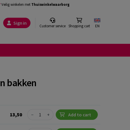
Veilig winkelen met
Thuiswinkelwaarborg
Sign in
Customer service
Shopping cart
EN
en bakken
Quantity
13,50
−
+
Add to cart