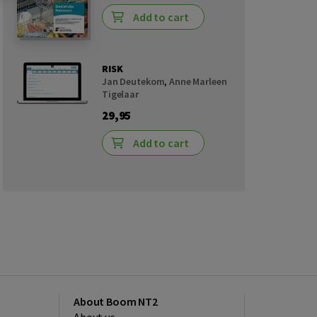
Add to cart
RISK
Jan Deutekom
,
Anne Marleen
Tigelaar
29,95
Add to cart
About Boom NT2