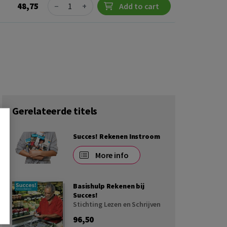
Quantity
48,75
−
+
Add to cart
Gerelateerde titels
Succes! Rekenen Instroom
More info
Basishulp Rekenen bij
Succes!
Stichting Lezen en Schrijven
96,50