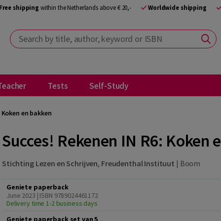
Free shipping
within the Netherlands above € 20,-
Worldwide shipping
Search by title, author, keyword or ISBN
Teacher
Tests
Self-Study
: Koken en bakken
Succes! Rekenen IN R6: Koken 
Stichting Lezen en Schrijven
,
Freudenthal Instituut
|
Boom
Geniete paperback
June 2023 | ISBN 9789024461172
Delivery time 1-2 business days
Geniete paperback set van 5