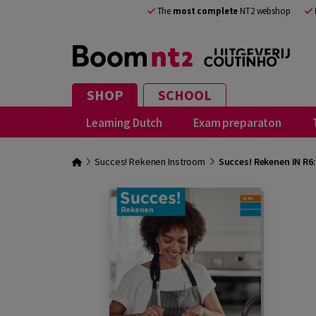
The
most complete
NT2 webshop
SHOP
SCHOOL
Learning Dutch
Exam preparaton
Succes! Rekenen Instroom
Succes! Rekenen IN R6