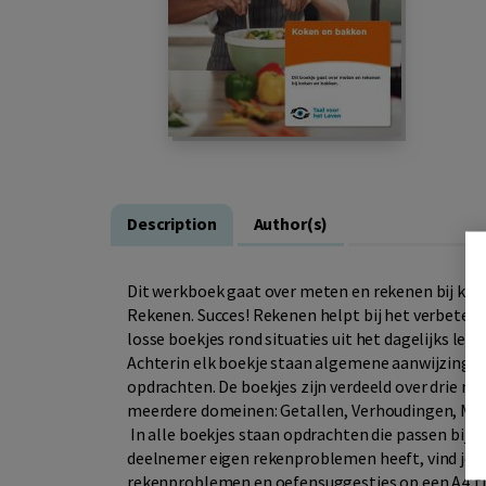
Description
Author(s)
Dit werkboek gaat over meten en rekenen bij koke
Rekenen. Succes! Rekenen helpt bij het verbeter
losse boekjes rond situaties uit het dagelijks leve
Achterin elk boekje staan algemene aanwijzingen 
opdrachten. De boekjes zijn verdeeld over drie niv
meerdere domeinen: Getallen, Verhoudingen, Me
In alle boekjes staan opdrachten die passen bij d
deelnemer eigen rekenproblemen heeft, vind je in
rekenproblemen en oefensuggesties op een A4’tj