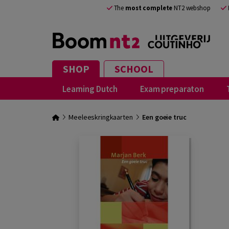
The
most complete
NT2 webshop
SHOP
SCHOOL
Learning Dutch
Exam preparaton
Meeleeskringkaarten
Een goeie truc