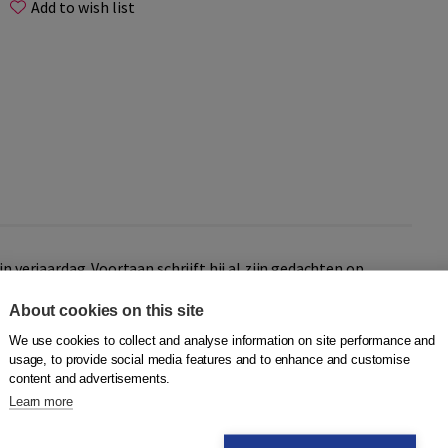
Add to wish list
n verjaardag. Voortaan schrijft hij al zijn gedachten op
ngen. Zijn leven verandert in een groot feest.
About cookies on this site
ek te beginnen.
We use cookies to collect and analyse information on site performance and
usage, to provide social media features and to enhance and customise
ingkaarten
gebruiken! Terwijl de voorlezer het verhaal
content and advertisements.
 zien aan de groep. Onder iedere afbeelding staat op welke
Learn more
ingkaart te laten zien, hoeft de voorlezer het verhaal
leggen. Op die manier blijft zo veel mogelijk de vaart in