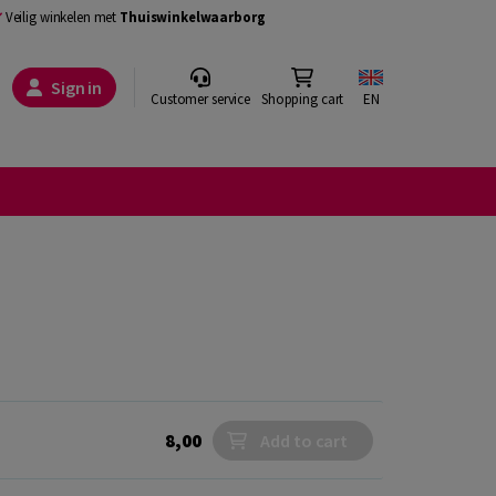
Veilig winkelen met
Thuiswinkelwaarborg
Sign in
Customer service
Shopping cart
EN
8,00
Add to cart