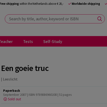
Free shipping
within the Netherlands above € 20,-
Worldwide shipping
Search by title, author, keyword or ISBN
Teacher
Tests
Self-Study
Een goeie truc
|
Leeslicht
Paperback
September 2007 | ISBN 9789086960200
| 52 pages
Sold out