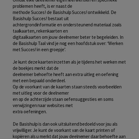
problemen heeft, is er naast de
methode Succes! de Basishulp Succes! ontwikkeld. De
Basishulp Succes! bestaat uit
achtergrondinformatie en ondersteunend materiaal zoals
taalkaarten, rekenkaarten en
digitaalkaarten om jouw deelnemer beter te begeleiden. In
de Basishulp Taal vind je nog een hoofdstuk over: ‘Werken
met Succes! in een groepje’.
Je kunt deze kaarten inzetten als je tijdens het werken met
de boekjes merkt dat de
deelnemer behoefte heeft aan extra uitleg en oefening
met een bepaald onderdeel.
Op de voorkant van de kaarten staan steeds voorbeelden
met uitleg voor de deelnemer
en op de achterzijde staan oefensuggesties en soms
verwijzingen naar websites met
extra oefeningen.
De Basishulp is dan ook uitsluitend bedoeld voor jou als
vrijwilliger. Je kunt de voorkant van de kaart printen of
kopiëren als u merkt dat jouw deelnemer daar behoefte aan