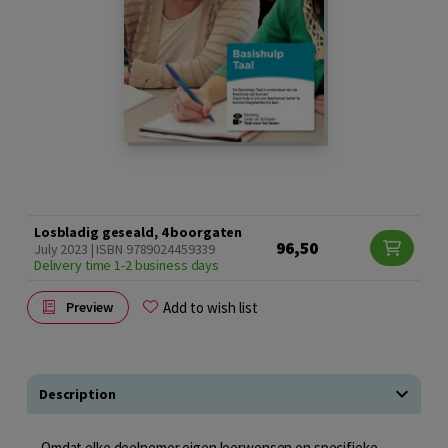
Losbladig geseald, 4 boorgaten
96,50
July 2023 | ISBN 9789024459339
Delivery time 1-2 business days
Add to wish list
Preview
Description
Omdat elke deelnemer eigen leerwensen en specifieke