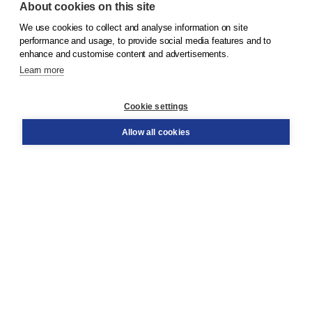
About cookies on this site
We use cookies to collect and analyse information on site
© 2026
Koninklijke Boom uitgevers
performance and usage, to provide social media features and to
enhance and customise content and advertisements.
Learn more
Customer service
Cookie settings
Support
Order
Allow all cookies
Returns
Teacher service
Contact
About Boom NT2
About us
Partners
Customized advice
Free shipping within NL above € 20